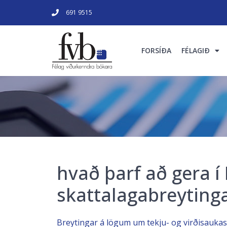
691 9515
FORSÍÐA
FÉLAGIÐ
hvað þarf að gera í
skattalagabreyting
Breytingar á lögum um tekju- og virðisaukas