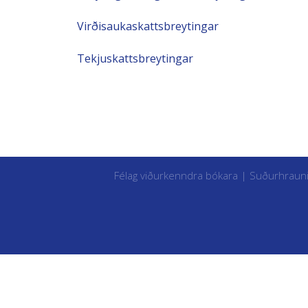
Virðisaukaskattsbreytingar
Tekjuskattsbreytingar
Félag viðurkenndra bókara | Suðurhraun