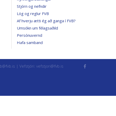
Stjórn og nefndir
Lög og reglur FVB
Af hverju ætti ég að ganga í FVB?
Umsókn um félagsaðild
Persónuvernd
Hafa samband
vb@fvb.is
| Vefstjóri:
vefstjori@fvb.is