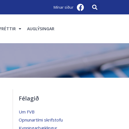
Mínar síður
FRÉTTIR
AUGLÝSINGAR
Félagið
Um FVB
Opnunartími skrifstofu
Kynningarbæklingur