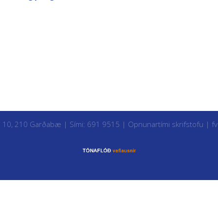
i 10, 210 Garðabæ | Sími: 691 9515 |
Opnunartími skrifstofu
|
f