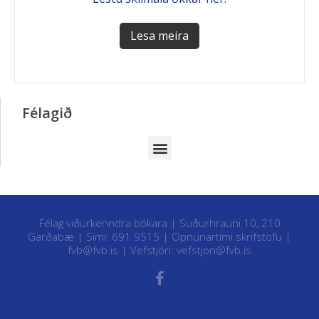
Lesa meira
Félagið
Félag viðurkenndra bókara | Suðurhrauni 10, 210
Garðabæ | Sími: 691 9515 |
Opnunartími skrifstofu
|
fvb@fvb.is
| Vefstjóri:
vefstjori@fvb.is