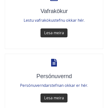
Vafrakökur
Lestu vafrakökustefnu okkar hér.
Lesa meira
Persónuvernd
Persónuverndarstefnan okkar er hér.
Lesa meira