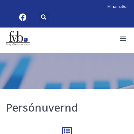
Mínar síður
Persónuvernd