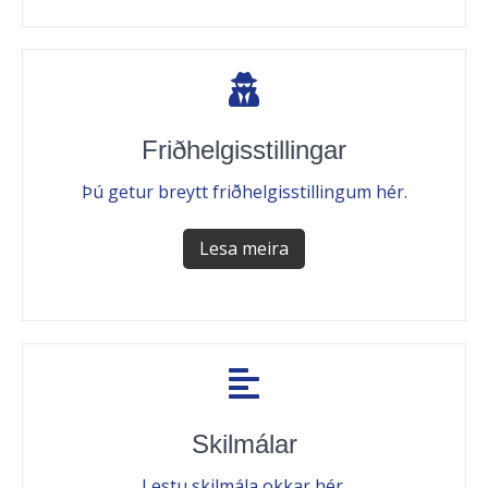
Friðhelgisstillingar
Þú getur breytt friðhelgisstillingum hér.
Lesa meira
Skilmálar
Lestu skilmála okkar hér.