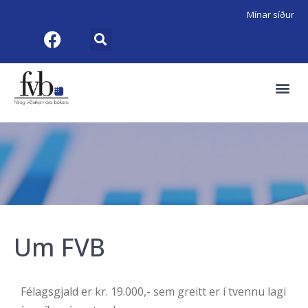
Mínar síður
Um FVB
Félagsgjald er kr. 19.000,- sem greitt er í tvennu lagi