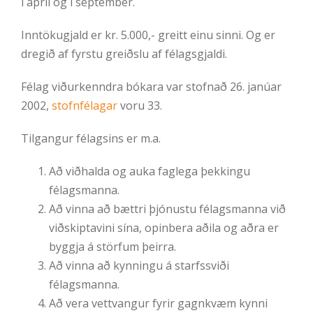
í apríl og í september.
Inntökugjald er kr. 5.000,- greitt einu sinni. Og er
dregið af fyrstu greiðslu af félagsgjaldi.
Félag viðurkenndra bókara var stofnað 26. janúar
2002,
stofnfélagar
voru 33.
Tilgangur félagsins er m.a.
Að viðhalda og auka faglega þekkingu
félagsmanna.
Að vinna að bættri þjónustu félagsmanna við
viðskiptavini sína, opinbera aðila og aðra er
byggja á störfum þeirra.
Að vinna að kynningu á starfssviði
félagsmanna.
Að vera vettvangur fyrir gagnkvæm kynni