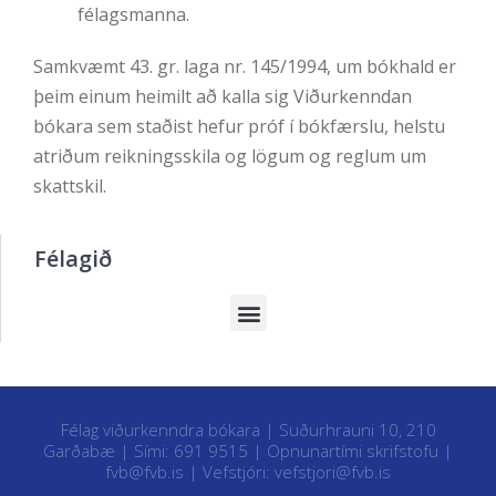
félagsmanna.
Samkvæmt 43. gr. laga nr.
145/1994
, um bókhald er
þeim einum heimilt að kalla sig Viðurkenndan
bókara sem staðist hefur próf í bókfærslu, helstu
atriðum reikningsskila og lögum og reglum um
skattskil.
Félagið
Félag viðurkenndra bókara | Suðurhrauni 10, 210
Garðabæ | Sími: 691 9515 |
Opnunartími skrifstofu
|
fvb@fvb.is
| Vefstjóri:
vefstjori@fvb.is