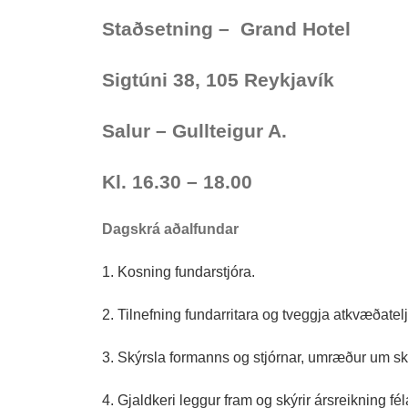
Staðsetning – Grand Hotel
Sigtúni 38, 105 Reykjavík
Salur – Gullteigur A.
Kl. 16.30 – 18.00
Dagskrá aðalfundar
1. Kosning fundarstjóra.
2. Tilnefning fundarritara og tveggja atkvæðatelj
3. Skýrsla formanns og stjórnar, umræður um sk
4. Gjaldkeri leggur fram og skýrir ársreikning f