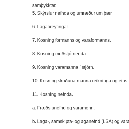
samþykktar.
5. Skýrslur nefnda og umræður um þær.
6. Lagabreytingar.
7. Kosning formanns og varaformanns.
8. Kosning meðstjórnenda.
9. Kosning varamanna í stjórn.
10. Kosning skoðunarmanna reikninga og eins ti
11. Kosning nefnda.
a. Fræðslunefnd og varamenn.
b. Laga-, samskipta- og aganefnd (LSA) og va