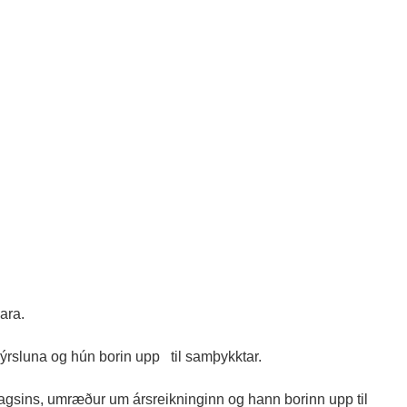
ara.
ýrsluna og hún borin upp til samþykktar.
élagsins, umræður um ársreikninginn og hann borinn upp til