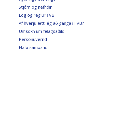
Stjórn og nefndir
Lög og reglur FVB
Af hverju ætti ég að ganga í FVB?
Umsókn um félagsaðild
Persónuvernd
Hafa samband