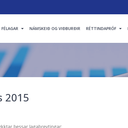
FÉLAGAR
NÁMSKEIÐ OG VIÐBURÐIR
RÉTTINDAPRÓF
s 2015
kktar þessar lagabreytingar: