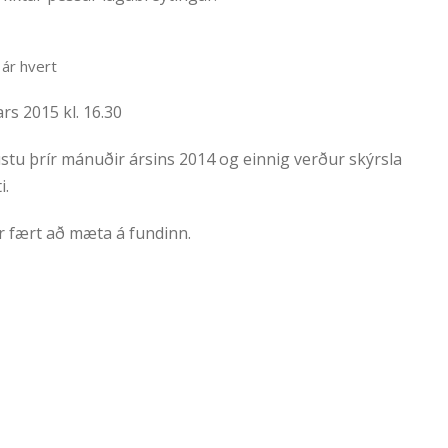
 ár hvert
rs 2015 kl. 16.30
stu þrír mánuðir ársins 2014 og einnig verður skýrsla
i.
ér fært að mæta á fundinn.