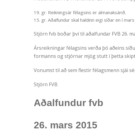
19. gr. Reikningsár félagsins er almanaksárið.
15. gr. Aðalfundur skal haldinn eigi síðar en í mars
Stjórn fvb boðar því til aðalfundar FVB 26. ma
Ársreikningar félagsins verða þó aðeins síðu
formanns og stjórnar mjög stutt í þetta skipt
Vonumst til að sem flestir félagsmenn sjái s
Stjórn FVB
Aðalfundur fvb
26. mars 2015