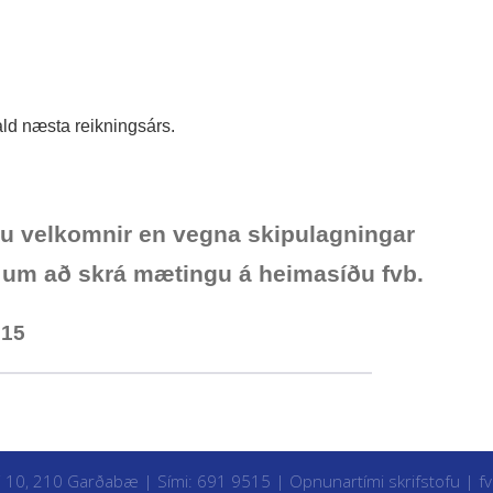
ald næsta reikningsárs.
ðu velkomnir en vegna skipulagningar
 um að skrá mætingu á heimasíðu fvb.
015
i 10, 210 Garðabæ | Sími: 691 9515 |
Opnunartími skrifstofu
|
f