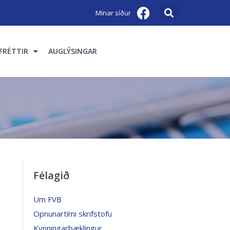
Mínar síður
FRÉTTIR
AUGLÝSINGAR
Félagið
Um FVB
Opnunartími skrifstofu
Kynningarbæklingur