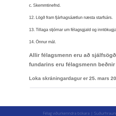
c. Skemmtinefnd.
12. Lögð fram fjárhagsáætlun næsta starfsárs.
13. Tillaga stjórnar um félagsgjald og inntökugj
14. Önnur mál.
Allir félagsmenn eru að sjálfsög
fundarins eru félagsmenn beðnir
Loka skráningardagur er 25. mars 2
Félag viðurkenndra bókara | Suðurhraun