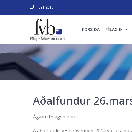
691 9515
FORSÍÐA
FÉLAGIÐ
Aðalfundur 26.mar
Ágætu félagsmenn
Á aðalfundi FVB í nóvember 2014 voru samþy