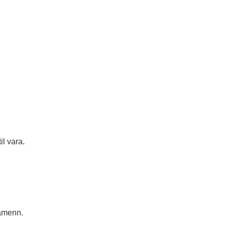
l vara.
ramenn.