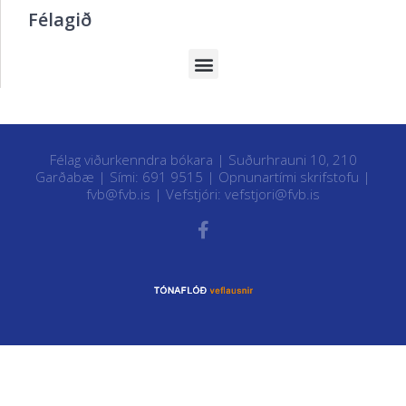
Félagið
Félag viðurkenndra bókara | Suðurhrauni 10, 210
Garðabæ | Sími: 691 9515 |
Opnunartími skrifstofu
|
fvb@fvb.is
| Vefstjóri:
vefstjori@fvb.is