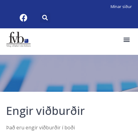
Mínar síður
Engir viðburðir
Það eru engir viðburðir í boði