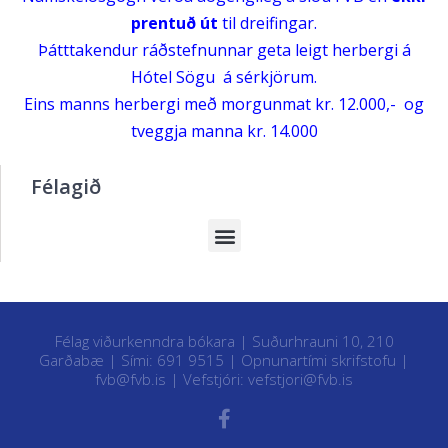
prentuð út
til dreifingar.
Þátttakendur ráðstefnunnar geta leigt herbergi á
Hótel Sögu á sérkjörum.
Eins manns herbergi með morgunmat kr. 12.000,- og
tveggja manna kr. 14.000
Félagið
Félag viðurkenndra bókara | Suðurhrauni 10, 210
Garðabæ | Sími: 691 9515 |
Opnunartími skrifstofu
|
fvb@fvb.is
| Vefstjóri:
vefstjori@fvb.is