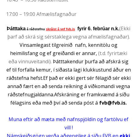
17:00 – 19:00 Afmælisfagnaður
(Ekki
Þátttaka
fyrir 6. febrúar n.k.
á ráðstefnu
skráist á vef fvb.is
þarf að skrá sig sérstaklega vegna afmælisfagnaðar).
Vinsamlegast tilgreinið nafn, kennitölu og
heimilisfang og ef greiðandi er annar,
(t.d. fyrirtæki
eða vinnuveitandi).
Þátttakendur þurfa að afskrá sig
ef til forfalla kemur, í síðasta lagi klukkustund áður en
ráðstefna hefst.Ef það er ekki gert sér félagið sér ekki
annað fært en að senda reikning á viðkomandi vegna
ráðstefnugjaldanna.Afskráning er framkvæmd á síðu
félagsins eða með því að senda póst á
fvb@fvb.is
.
Muna eftir að mæta með nafnspjöldin og fartölvu ef
vill !
Námskeiðsgögn verða aðgengileg á síðu FVB en
ekki