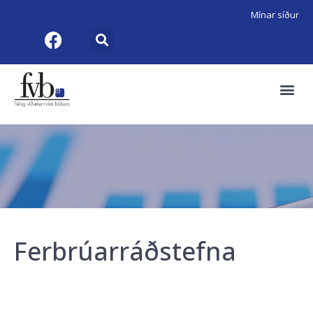
Mínar síður
Ferbrúarráðstefna