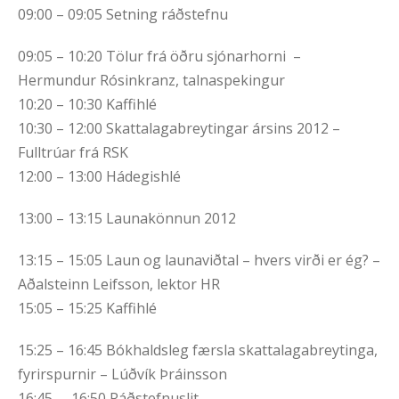
09:00 – 09:05 Setning ráðstefnu
09:05 – 10:20 Tölur frá öðru sjónarhorni –
Hermundur Rósinkranz, talnaspekingur
10:20 – 10:30 Kaffihlé
10:30 – 12:00 Skattalagabreytingar ársins 2012 –
Fulltrúar frá RSK
12:00 – 13:00 Hádegishlé
13:00 – 13:15 Launakönnun 2012
13:15 – 15:05 Laun og launaviðtal – hvers virði er ég? –
Aðalsteinn Leifsson, lektor HR
15:05 – 15:25 Kaffihlé
15:25 – 16:45 Bókhaldsleg færsla skattalagabreytinga,
fyrirspurnir – Lúðvík Þráinsson
16:45 – 16:50 Ráðstefnuslit