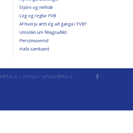
Stjórn og nefndir
Lög og reglur FVB
Af hverju ætti ég að ganga í FVB?
Umsókn um félagsaðild
Persónuvernd
Hafa samband
vb@fvb.is
| Vefstjóri:
vefstjori@fvb.is