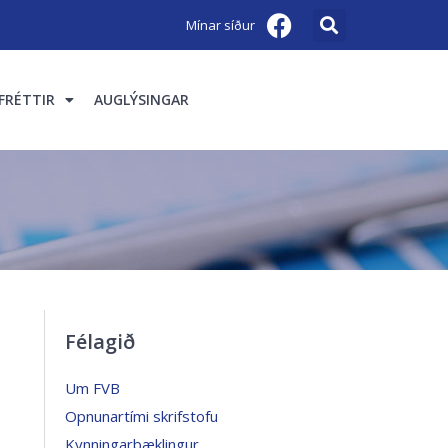
Mínar síður
FRÉTTIR
AUGLÝSINGAR
Félagið
Um FVB
Opnunartími skrifstofu
Kynningarbæklingur