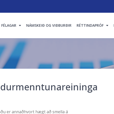
FÉLAGAR
NÁMSKEIÐ OG VIÐBURÐIR
RÉTTINDAPRÓF
endurmenntunareininga
ðu er annaðhvort hægt að smella á