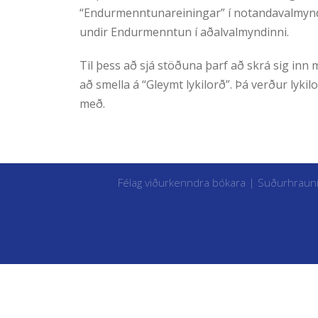
“Endurmenntunareiningar” í notandavalmyn
undir Endurmenntun í aðalvalmyndinni.
Til þess að sjá stöðuna þarf að skrá sig inn 
að smella á “Gleymt lykilorð”. Þá verður lyk
með.
Félag viðurkenndra bókara | Suðurhraun