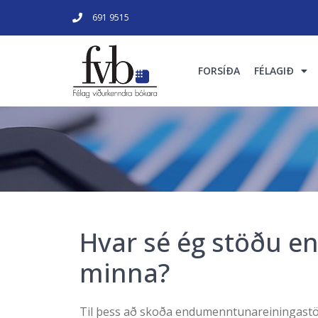
691 9515
FORSÍÐA
FÉLAGIÐ
Hvar sé ég stöðu 
minna?
Til þess að skoða endumenntunareiningastö