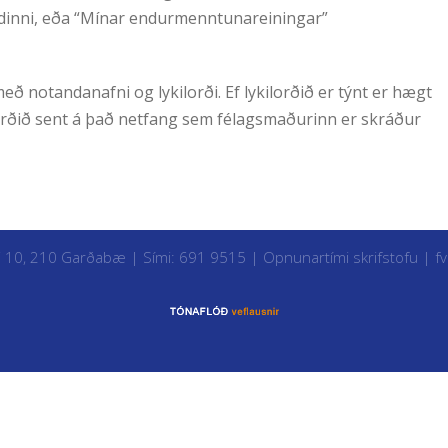
dinni, eða “Mínar endurmenntunareiningar”
með notandanafni og lykilorði. Ef lykilorðið er týnt er hægt
ilorðið sent á það netfang sem félagsmaðurinn er skráður
i 10, 210 Garðabæ | Sími: 691 9515 |
Opnunartími skrifstofu
|
f