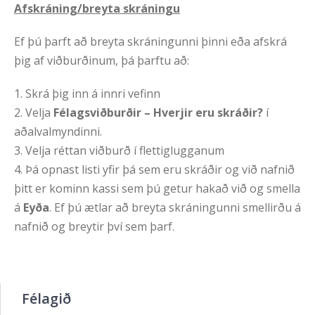
Afskráning/breyta skráningu
Ef þú þarft að breyta skráningunni þinni eða afskrá
þig af viðburðinum, þá þarftu að:
1. Skrá þig inn á innri vefinn
2. Velja
Félagsviðburðir – Hverjir eru skráðir?
í
aðalvalmyndinni.
3. Velja réttan viðburð í flettiglugganum
4. Þá opnast listi yfir þá sem eru skráðir og við nafnið
þitt er kominn kassi sem þú getur hakað við og smella
á
Eyða
. Ef þú ætlar að breyta skráningunni smellirðu á
nafnið og breytir því sem þarf.
Félagið