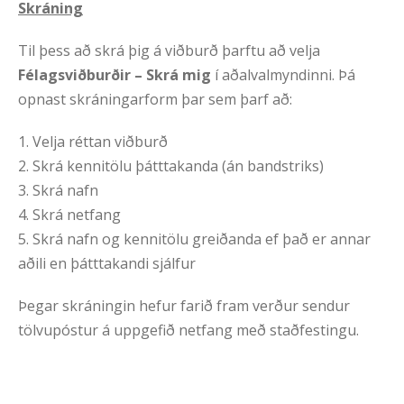
Skráning
Til þess að skrá þig á viðburð þarftu að velja
Félagsviðburðir – Skrá mig
í aðalvalmyndinni. Þá
opnast skráningarform þar sem þarf að:
1. Velja réttan viðburð
2. Skrá kennitölu þátttakanda (án bandstriks)
3. Skrá nafn
4. Skrá netfang
5. Skrá nafn og kennitölu greiðanda
ef það er annar
aðili en þátttakandi sjálfur
Þegar skráningin hefur farið fram verður sendur
tölvupóstur á uppgefið netfang með staðfestingu.