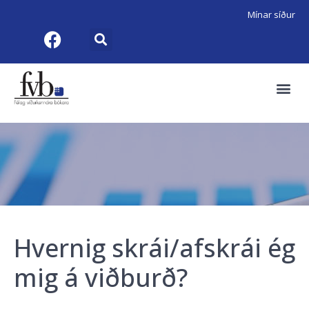
Mínar síður
Hvernig skrái/afskrái ég
mig á viðburð?