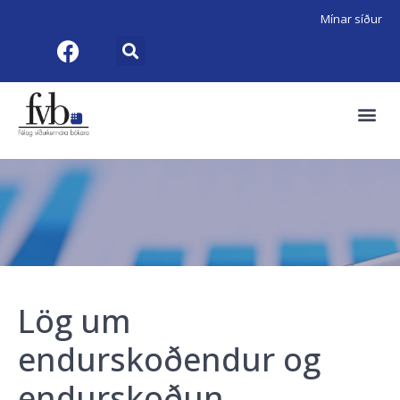
Mínar síður
Lög um
endurskoðendur og
endurskoðun