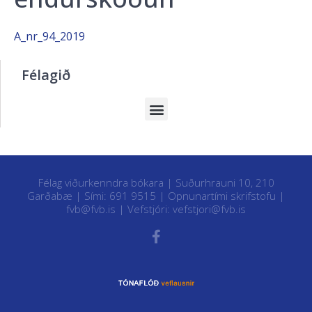
A_nr_94_2019
Félagið
Félag viðurkenndra bókara | Suðurhrauni 10, 210
Garðabæ | Sími: 691 9515 |
Opnunartími skrifstofu
|
fvb@fvb.is
| Vefstjóri:
vefstjori@fvb.is