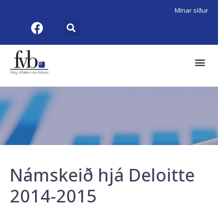
Mínar síður
Námskeið hjá Deloitte
2014-2015