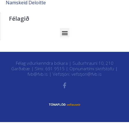
Namskeid Deloitte
Félagið
Félag viðurkenndra bókara | Suðurhrauni 10, 210
Garðabæ | Sími: 691 9515 |
Opnunartími skrifstofu
|
fvb@fvb.is
| Vefstjóri:
vefstjori@fvb.is