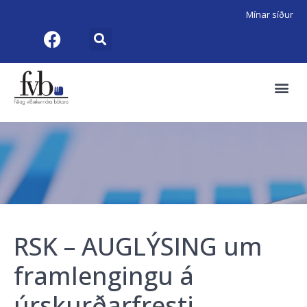
Mínar síður
RSK – AUGLÝSING um
framlengingu á
úrskurðarfresti