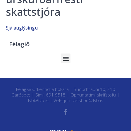
skattstjóra
Sjá auglýsingu.
Félagið
Félag viðurkenndra bókara | Suðurhrauni 10, 210
Garðabæ | Sími: 691 9515 |
Opnunartími skrifstofu
|
fvb@fvb.is
| Vefstjóri:
vefstjori@fvb.is