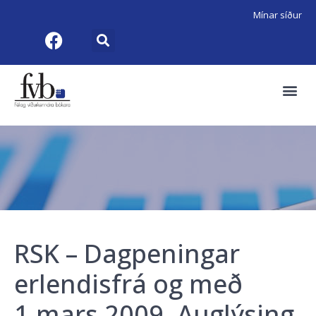
Mínar síður
RSK – Dagpeningar
erlendisfrá og með
1.mars 2009. Auglýsing