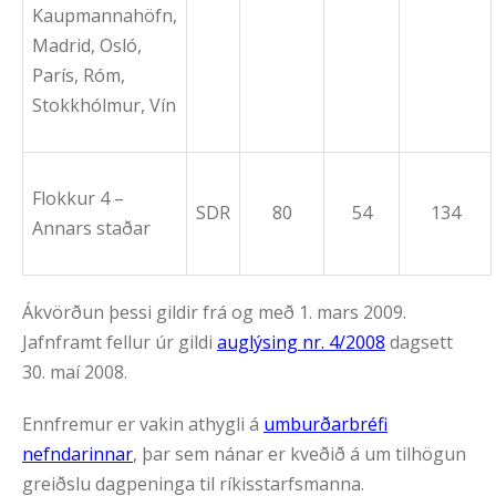
Kaupmannahöfn,
Madrid, Osló,
París, Róm,
Stokkhólmur, Vín
Flokkur 4 –
SDR
80
54
134
Annars staðar
Ákvörðun þessi gildir frá og með 1. mars 2009.
Jafnframt fellur úr gildi
auglýsing nr. 4/2008
dagsett
30. maí 2008.
Ennfremur er vakin athygli á
umburðarbréfi
nefndarinnar
, þar sem nánar er kveðið á um tilhögun
greiðslu dagpeninga til ríkisstarfsmanna.