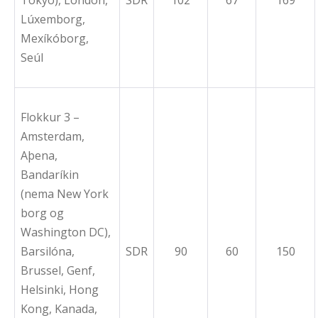
Tókýó), London,
SDR
102
67
169
Lúxemborg,
Mexíkóborg,
Seúl
Flokkur 3 –
Amsterdam,
Aþena,
Bandaríkin
(nema New York
borg og
Washington DC),
Barsilóna,
SDR
90
60
150
Brussel, Genf,
Helsinki, Hong
Kong, Kanada,