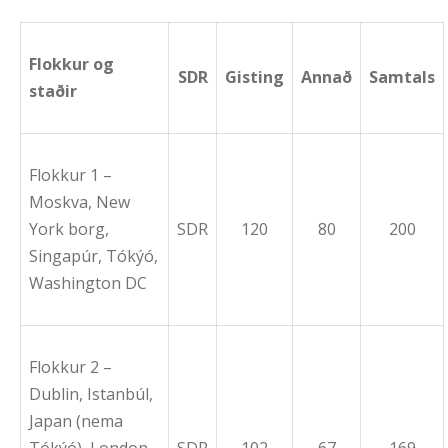
Flokkur og
SDR
Gisting
Annað
Samtals
staðir
Flokkur 1 –
Moskva, New
York borg,
SDR
120
80
200
Singapúr, Tókýó,
Washington DC
Flokkur 2 –
Dublin, Istanbúl,
Japan (nema