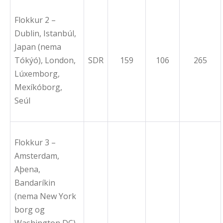
Flokkur 2 –
Dublin, Istanbúl,
Japan (nema
Tókýó), London,
SDR
159
106
265
Lúxemborg,
Mexíkóborg,
Seúl
Flokkur 3 –
Amsterdam,
Aþena,
Bandaríkin
(nema New York
borg og