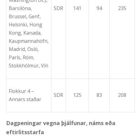
Washington DC),
Barsilóna,
SDR
141
94
235
Brussel, Genf,
Helsinki, Hong
Kong, Kanada,
Kaupmannahöfn,
Madrid, Osló,
París, Róm,
Stokkhólmur, Vín
Flokkur 4 –
SDR
125
83
208
Annars staðar
Dagpeningar vegna þjálfunar, náms eða
eftirlitsstarfa