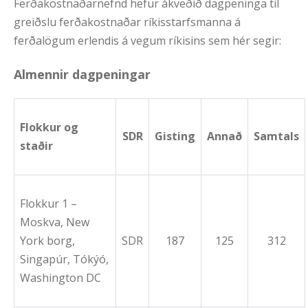
Ferðakostnaðarnefnd hefur ákveðið dagpeninga til
greiðslu ferðakostnaðar ríkisstarfsmanna á
ferðalögum erlendis á vegum ríkisins sem hér segir:
Almennir dagpeningar
Flokkur og
SDR
Gisting
Annað
Samtals
staðir
Flokkur 1 –
Moskva, New
York borg,
SDR
187
125
312
Singapúr, Tókýó,
Washington DC