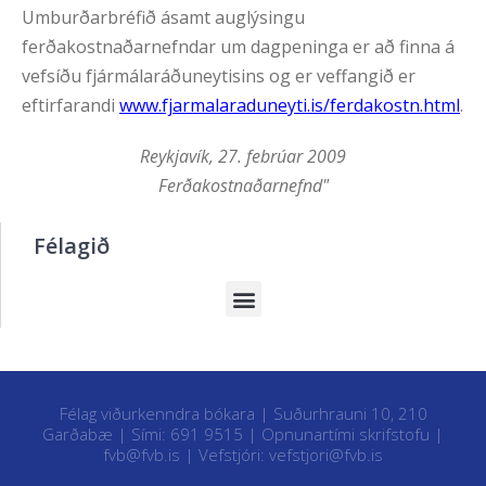
Umburðarbréfið ásamt auglýsingu
ferðakostnaðarnefndar um dagpeninga er að finna á
vefsíðu fjármálaráðuneytisins og er veffangið er
eftirfarandi
www.fjarmalaraduneyti.is/ferdakostn.html
.
Reykjavík, 27. febrúar 2009
Ferðakostnaðarnefnd"
Félagið
Félag viðurkenndra bókara | Suðurhrauni 10, 210
Garðabæ | Sími: 691 9515 |
Opnunartími skrifstofu
|
fvb@fvb.is
| Vefstjóri:
vefstjori@fvb.is