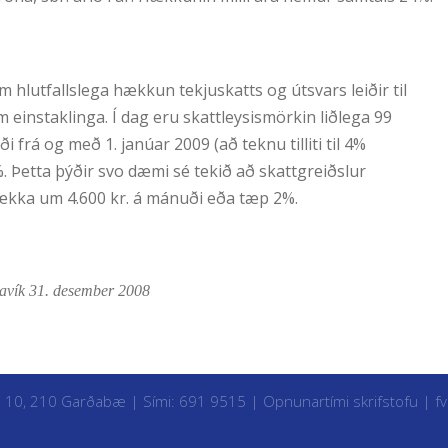
hlutfallslega hækkun tekjuskatts og útsvars leiðir til
einstaklinga. Í dag eru skattleysismörkin liðlega 99
 frá og með 1. janúar 2009 (að teknu tilliti til 4%
. Þetta þýðir svo dæmi sé tekið að skattgreiðslur
lækka um 4.600 kr. á mánuði eða tæp 2%.
avík 31. desember 2008
i 10, 210 Garðabæ | Sími: 691 9515 |
Opnunartími skrifstofu
|
f