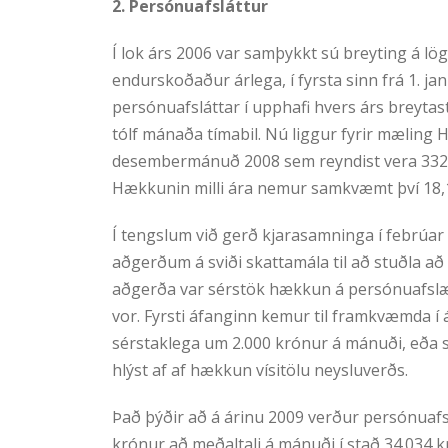
2. Persónuafsláttur
Í lok árs 2006 var samþykkt sú breyting á lö
endurskoðaður árlega, í fyrsta sinn frá 1. j
persónuafsláttar í upphafi hvers árs breytast 
tólf mánaða tímabil. Nú liggur fyrir mæling H
desembermánuð 2008 sem reyndist vera 332,9
Hækkunin milli ára nemur samkvæmt því 18,
Í tengslum við gerð kjarasamninga í febrúar 
aðgerðum á sviði skattamála til að stuðla að
aðgerða var sérstök hækkun á persónuafslæt
vor. Fyrsti áfanginn kemur til framkvæmda 
sérstaklega um 2.000 krónur á mánuði, eða s
hlýst af af hækkun vísitölu neysluverðs.
Það þýðir að á árinu 2009 verður persónuafs
krónur að meðaltali á mánuði í stað 34.034 kr