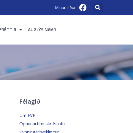
Mínar síður
FRÉTTIR
AUGLÝSINGAR
Félagið
Um FVB
Opnunartími skrifstofu
Kynningarbæklingur