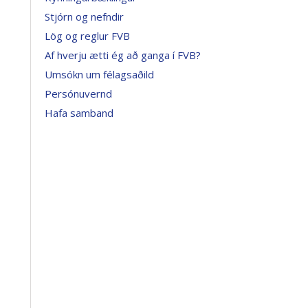
Stjórn og nefndir
Lög og reglur FVB
Af hverju ætti ég að ganga í FVB?
Umsókn um félagsaðild
Persónuvernd
Hafa samband