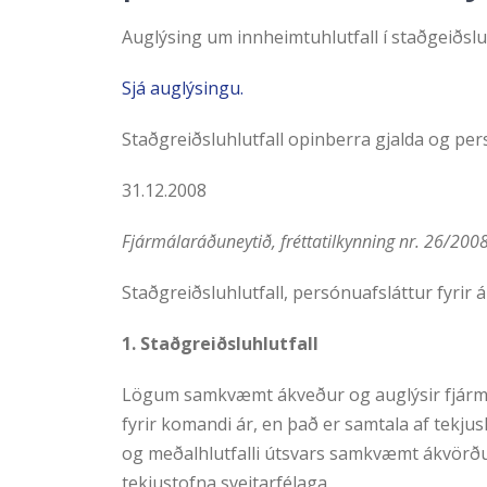
Auglýsing um innheimtuhlutfall í staðgeiðslu
Sjá auglýsingu.
Staðgreiðsluhlutfall opinberra gjalda og pers
31.12.2008
Fjármálaráðuneytið, fréttatilkynning nr. 26/200
Staðgreiðsluhlutfall, persónuafsláttur fyrir 
1. Staðgreiðsluhlutfall
Lögum samkvæmt ákveður og auglýsir fjármál
fyrir komandi ár, en það er samtala af tekju
og meðalhlutfalli útsvars samkvæmt ákvörðun
tekjustofna sveitarfélaga