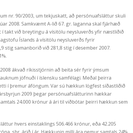
gum nr. 90/2003, um tekjuskatt, að persónuafsláttur skuli
anúar 2008. Samkvæmt A-lið 67. gr. laganna skal fjárhæð
í takt við breytingu á vísitölu neysluverðs yfir næstliðið
agstofu Íslands á vísitölu neysluverðs fyrir
 stig samanborið við 281,8 stig í desember 2007.
1%.
2008 ákvað ríkisstjórnin að beita sér fyrir ýmsum
 auknum jöfnuði í íslensku samfélagi. Meðal þeirra
ti í þremur áföngum. Var sú hækkun lögfest síðastliðið
í ársbyrjun 2009 þegar persónuafslátturinn hækkar
amtals 24.000 krónur á ári til viðbótar þeirri hækkun sem
láttur hvers einstaklings 506.466 krónur, eða 42.205
óna, sbr. árið í ár. Hækkunin milli ára nemur samtals 24%.