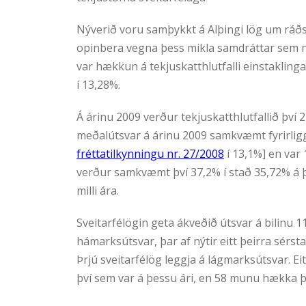
Nýverið voru samþykkt á Alþingi lög um ráðst
opinbera vegna þess mikla samdráttar sem nú 
var hækkun á tekjuskatthlutfalli einstakling
í 13,28%.
Á árinu 2009 verður tekjuskatthlutfallið því 2
meðalútsvar á árinu 2009 samkvæmt fyrirlig
fréttatilkynningu nr. 27/2008
í 13,1%] en var 
verður samkvæmt því 37,2% í stað 35,72% á
milli ára.
Sveitarfélögin geta ákveðið útsvar á bilinu 1
hámarksútsvar, þar af nýtir eitt þeirra sérst
Þrjú sveitarfélög leggja á lágmarksútsvar. Ei
því sem var á þessu ári, en 58 munu hækka þ