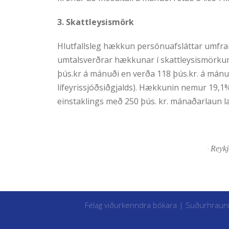
3. Skattleysismörk
Hlutfallsleg hækkun persónuafsláttar umfram 
umtalsverðrar hækkunar í skattleysismörkum 
þús.kr á mánuði en verða 118 þús.kr. á mánuði
lífeyrissjóðsiðgjalds). Hækkunin nemur 19,1%
einstaklings með 250 þús. kr. mánaðarlaun 
Reykj
·
Félag viðurkenndra bókara | Suðurhraun