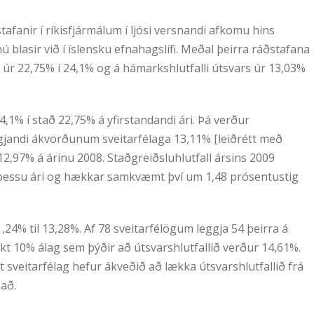
afanir í ríkisfjármálum í ljósi versnandi afkomu hins
blasir við í íslensku efnahagslífi. Meðal þeirra ráðstafana
a úr 22,75% í 24,1% og á hámarkshlutfalli útsvars úr 13,03%
4,1% í stað 22,75% á yfirstandandi ári. Þá verður
gjandi ákvörðunum sveitarfélaga 13,11% [leiðrétt með
12,97% á árinu 2008. Staðgreiðsluhlutfall ársins 2009
 þessu ári og hækkar samkvæmt því um 1,48 prósentustig
1,24% til 13,28%. Af 78 sveitarfélögum leggja 54 þeirra á
akt 10% álag sem þýðir að útsvarshlutfallið verður 14,61%.
tt sveitarfélag hefur ákveðið að lækka útsvarshlutfallið frá
að.