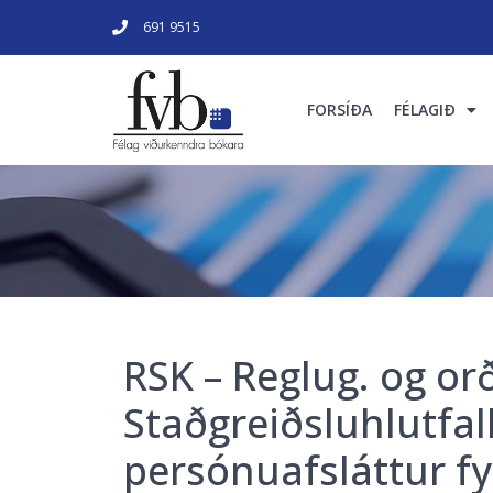
691 9515
FORSÍÐA
FÉLAGIÐ
RSK – Reglug. og orð
Staðgreiðsluhlutfal
persónuafsláttur fyr