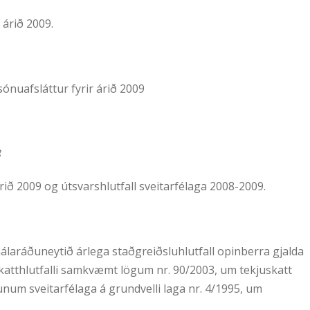
 árið 2009.
ónuafsláttur fyrir árið 2009
8
árið 2009 og útsvarshlutfall sveitarfélaga 2008-2009.
aráðuneytið árlega staðgreiðsluhlutfall opinberra gjalda
skatthlutfalli samkvæmt lögum nr. 90/2003, um tekjuskatt
um sveitarfélaga á grundvelli laga nr. 4/1995, um