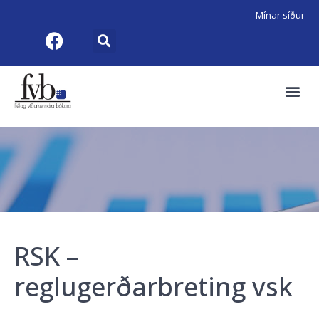
Mínar síður
RSK –
reglugerðarbreting vsk