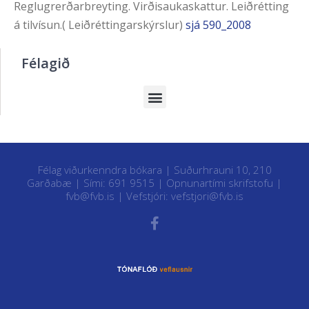
Reglugrerðarbreyting. Virðisaukaskattur. Leiðrétting
á tilvísun.( Leiðréttingarskýrslur)
sjá 590_2008
Félagið
Félag viðurkenndra bókara | Suðurhrauni 10, 210
Garðabæ | Sími: 691 9515 |
Opnunartími skrifstofu
|
fvb@fvb.is
| Vefstjóri:
vefstjori@fvb.is