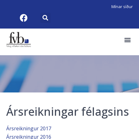
Mínar síður
Ársreikningar félagsins
Ársreikningur 2017
Ársreikningur 2016