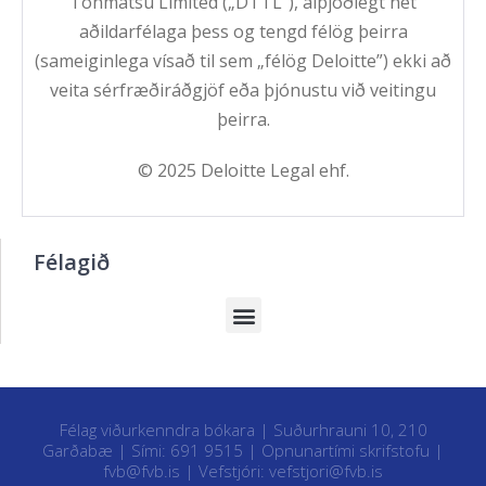
Tohmatsu Limited („DTTL”), alþjóðlegt net
aðildarfélaga þess og tengd félög þeirra
(sameiginlega vísað til sem „félög Deloitte”) ekki að
veita sérfræðiráðgjöf eða þjónustu við veitingu
þeirra.
© 2025 Deloitte Legal ehf.
Félagið
Félag viðurkenndra bókara | Suðurhrauni 10, 210
Garðabæ | Sími: 691 9515 |
Opnunartími skrifstofu
|
fvb@fvb.is
| Vefstjóri:
vefstjori@fvb.is