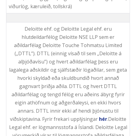
viðurlög, kæruleið, tollskrá)
Deloitte ehf. og Deloitte Legal ehf. eru
hlutdeildarfélög Deloitte NSE LLP sem er
aðildarfélag Deloitte Touche Tohmatsu Limited
(„DTTL”). DTTL (einnig vísað til sem „Deloitte á
alþjóðavísu”) og hvert aðildarfélag þess eru
lagalega aðskildir og sjálfstæðir lögaðilar, sem geta
hvorki skyldað eða skuldbundið hvort annað
gagnvart þriðja aðila. DTTL og hvert DTTL
aðildarfélag og tengd félög eru aðeins ábyrg fyrir
eigin athöfnum og aðgerðaleysi, en ekki hvors
annars. DTTL innir ekki af hendi þjónustu til
viðskiptavina. Fyrir frekari upplýsingar
hér
.Deloitte
Legal ehf. er lögmannsstofa á Íslandi. Deloitte Legal
vörumerkið vísar til lögmannsstofa aðildarfélaga