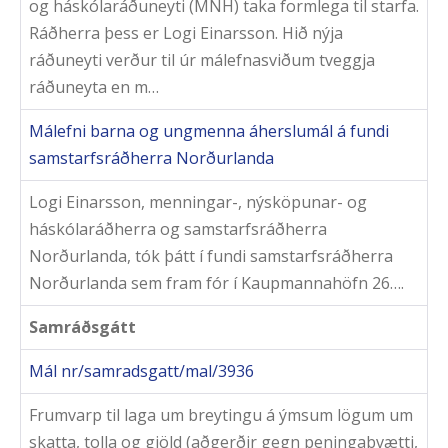
og háskólaráðuneyti (MNH) taka formlega til starfa.
Ráðherra þess er Logi Einarsson. Hið nýja
ráðuneyti verður til úr málefnasviðum tveggja
ráðuneyta en m…
Málefni barna og ungmenna áherslumál á fundi
samstarfsráðherra Norðurlanda
Logi Einarsson, menningar-, nýsköpunar- og
háskólaráðherra og samstarfsráðherra
Norðurlanda, tók þátt í fundi samstarfsráðherra
Norðurlanda sem fram fór í Kaupmannahöfn 26….
Samráðsgátt
Mál nr/samradsgatt/mal/3936
Frumvarp til laga um breytingu á ýmsum lögum um
skatta, tolla og gjöld (aðgerðir gegn peningaþvætti,