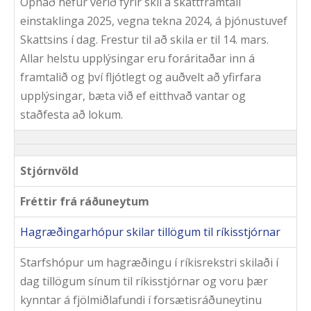
Opnað hefur verið fyrir skil á skattframtali
einstaklinga 2025, vegna tekna 2024, á þjónustuvef
Skattsins í dag. Frestur til að skila er til 14. mars.
Allar helstu upplýsingar eru foráritaðar inn á
framtalið og því fljótlegt og auðvelt að yfirfara
upplýsingar, bæta við ef eitthvað vantar og
staðfesta að lokum.
Stjórnvöld
Fréttir frá ráðuneytum
Hagræðingarhópur skilar tillögum til ríkisstjórnar
Starfshópur um hagræðingu í ríkisrekstri skilaði í
dag tillögum sínum til ríkisstjórnar og voru þær
kynntar á fjölmiðlafundi í forsætisráðuneytinu