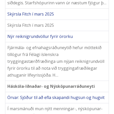
síðdegis. Starfshópurinn vann úr næstum fjögur þ…
Skýrsla Fitch í mars 2025
Skýrsla Fitch í mars 2025
Nýr reiknigrundvöllur fyrir örorku
Fjármála- og efnahagsráðuneytið hefur móttekið
tillögur frá Félagi íslenskra
tryggingastærðfræðinga um nýjan reiknigrundvöll
fyrir örorku til að nota við tryggingafræðilegar
athuganir lífeyrissjóða. H…
Háskóla-Iðnaðar- og Nýsköpunarráðuneyti
Örvar: Sjóður til að efla skapandi hugsun og hugvit
Í marsmánuði mun nýtt menningar-, nýsköpunar-