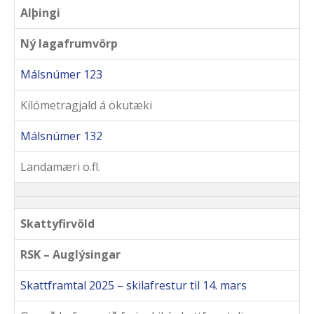
Alþingi
Ný lagafrumvörp
Málsnúmer 123
Kílómetragjald á ökutæki
Málsnúmer 132
Landamæri o.fl.
Skattyfirvöld
RSK – Auglýsingar
Skattframtal 2025 – skilafrestur til 14. mars