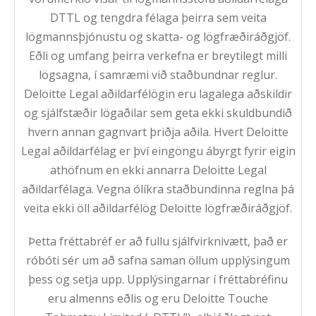
DTTL og tengdra félaga þeirra sem veita
lögmannsþjónustu og skatta- og lögfræðiráðgjöf.
Eðli og umfang þeirra verkefna er breytilegt milli
lögsagna, í samræmi við staðbundnar reglur.
Deloitte Legal aðildarfélögin eru lagalega aðskildir
og sjálfstæðir lögaðilar sem geta ekki skuldbundið
hvern annan gagnvart þriðja aðila. Hvert Deloitte
Legal aðildarfélag er því eingöngu ábyrgt fyrir eigin
athöfnum en ekki annarra Deloitte Legal
aðildarfélaga. Vegna ólíkra staðbundinna reglna þá
veita ekki öll aðildarfélög Deloitte lögfræðiráðgjöf.
Þetta fréttabréf er að fullu sjálfvirknivætt, það er
róbóti sér um að safna saman öllum upplýsingum
þess og setja upp. Upplýsingarnar í fréttabréfinu
eru almenns eðlis og eru Deloitte Touche