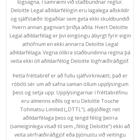
lögsagna, í samræmi við staðbundnar reglur.
Deloitte Legal aðildarfélögin eru lagalega aðskildir
og sjálfstæðir lögaðilar sem geta ekki skuldbundið
hvern annan gagnvart þriðja aðila. Hvert Deloitte
Legal aðildarfélag er því eingöngu ábyrgt fyrir eigin
athöfnum en ekki annarra Deloitte Legal
aðildarfélaga. Vegna ólíkra staðbundinna reglna þá
veita ekki öll aðildarfélög Deloitte lögfræðiráðgjöf.
Þetta fréttabréf er að fullu sjálfvirknivætt, það er
róbóti sér um að safna saman öllum upplýsingum
þess og setja upp. Upplýsingarnar í fréttabréfinu
eru almenns eðlis og eru Deloitte Touche
Tohmatsu Limited („DTTL”), alþjóðlegt net
aðildarfélaga þess og tengd félög þeirra
(sameiginlega vísað til sem „félög Deloitte”) ekki að
veita sérfræðiráðgjöf eða þjónustu við veitingu