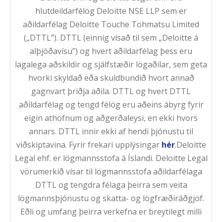
hlutdeildarfélög Deloitte NSE LLP sem er
aðildarfélag Deloitte Touche Tohmatsu Limited
(„DTTL”). DTTL (einnig vísað til sem „Deloitte á
alþjóðavísu”) og hvert aðildarfélag þess eru
lagalega aðskildir og sjálfstæðir lögaðilar, sem geta
hvorki skyldað eða skuldbundið hvort annað
gagnvart þriðja aðila. DTTL og hvert DTTL
aðildarfélag og tengd félög eru aðeins ábyrg fyrir
eigin athöfnum og aðgerðaleysi, en ekki hvors
annars. DTTL innir ekki af hendi þjónustu til
viðskiptavina. Fyrir frekari upplýsingar
hér
.Deloitte
Legal ehf. er lögmannsstofa á Íslandi. Deloitte Legal
vörumerkið vísar til lögmannsstofa aðildarfélaga
DTTL og tengdra félaga þeirra sem veita
lögmannsþjónustu og skatta- og lögfræðiráðgjöf.
Eðli og umfang þeirra verkefna er breytilegt milli