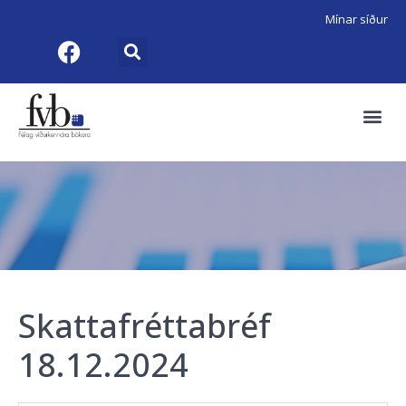
Mínar síður
Skattafréttabréf
18.12.2024