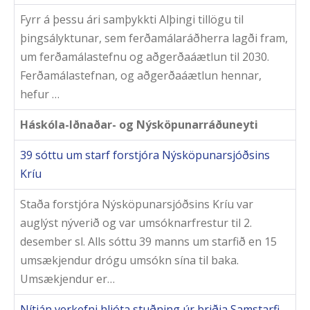
Fyrr á þessu ári samþykkti Alþingi tillögu til
þingsályktunar, sem ferðamálaráðherra lagði fram,
um ferðamálastefnu og aðgerðaáætlun til 2030.
Ferðamálastefnan, og aðgerðaáætlun hennar,
hefur …
Háskóla-Iðnaðar- og Nýsköpunarráðuneyti
39 sóttu um starf forstjóra Nýsköpunarsjóðsins
Kríu
Staða forstjóra Nýsköpunarsjóðsins Kríu var
auglýst nýverið og var umsóknarfrestur til 2.
desember sl. Alls sóttu 39 manns um starfið en 15
umsækjendur drógu umsókn sína til baka.
Umsækjendur er…
Nítján verkefni hljóta stuðning úr þriðja Samstarfi