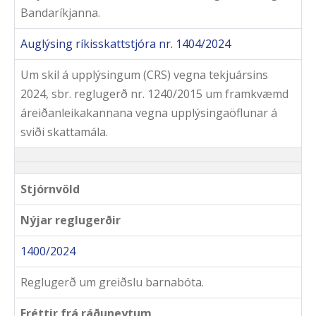
Bandaríkjanna.
Auglýsing ríkisskattstjóra nr. 1404/2024
Um skil á upplýsingum (CRS) vegna tekjuársins
2024, sbr. reglugerð nr. 1240/2015 um framkvæmd
áreiðanleikakannana vegna upplýsingaöflunar á
sviði skattamála.
Stjórnvöld
Nýjar reglugerðir
1400/2024
Reglugerð um greiðslu barnabóta.
Fréttir frá ráðuneytum