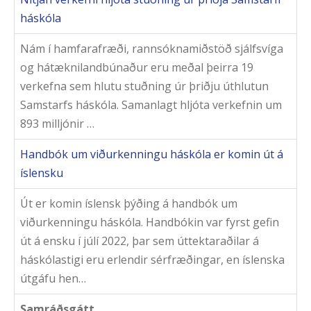
háskóla
Nám í hamfarafræði, rannsóknamiðstöð sjálfsvíga
og hátæknilandbúnaður eru meðal þeirra 19
verkefna sem hlutu stuðning úr þriðju úthlutun
Samstarfs háskóla. Samanlagt hljóta verkefnin um
893 milljónir …
Handbók um viðurkenningu háskóla er komin út á
íslensku
Út er komin íslensk þýðing á handbók um
viðurkenningu háskóla. Handbókin var fyrst gefin
út á ensku í júlí 2022, þar sem úttektaraðilar á
háskólastigi eru erlendir sérfræðingar, en íslenska
útgáfu hen…
Samráðsgátt