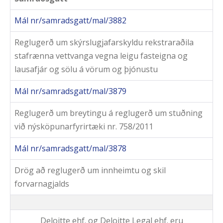
Mál nr/samradsgatt/mal/3882
Reglugerð um skýrslugjafarskyldu rekstraraðila
stafrænna vettvanga vegna leigu fasteigna og
lausafjár og sölu á vörum og þjónustu
Mál nr/samradsgatt/mal/3879
Reglugerð um breytingu á reglugerð um stuðning
við nýsköpunarfyrirtæki nr. 758/2011
Mál nr/samradsgatt/mal/3878
Drög að reglugerð um innheimtu og skil
forvarnagjalds
Deloitte ehf. og Deloitte Legal ehf. eru