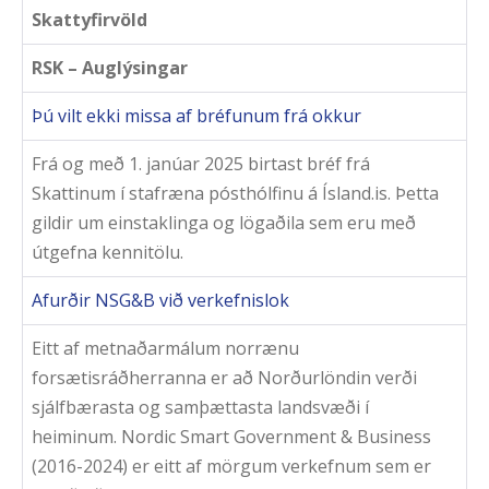
Skattyfirvöld
RSK – Auglýsingar
Þú vilt ekki missa af bréfunum frá okkur
Frá og með 1. janúar 2025 birtast bréf frá
Skattinum í stafræna pósthólfinu á Ísland.is. Þetta
gildir um einstaklinga og lögaðila sem eru með
útgefna kennitölu.
Afurðir NSG&B við verkefnislok
Eitt af metnaðarmálum norrænu
forsætisráðherranna er að Norðurlöndin verði
sjálfbærasta og samþættasta landsvæði í
heiminum. Nordic Smart Government & Business
(2016-2024) er eitt af mörgum verkefnum sem er