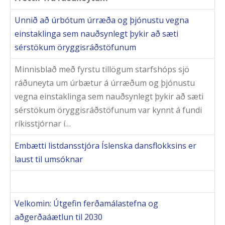
Unnið að úrbótum úrræða og þjónustu vegna
einstaklinga sem nauðsynlegt þykir að sæti
sérstökum öryggisráðstöfunum
Minnisblað með fyrstu tillögum starfshóps sjö
ráðuneyta um úrbætur á úrræðum og þjónustu
vegna einstaklinga sem nauðsynlegt þykir að sæti
sérstökum öryggisráðstöfunum var kynnt á fundi
ríkisstjórnar í…
Embætti listdansstjóra Íslenska dansflokksins er
laust til umsóknar
Velkomin: Útgefin ferðamálastefna og
aðgerðaáætlun til 2030