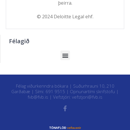
þeirra.
© 2024 Deloitte Legal ehf.
Félagið
Félag viðurkenndra bókara | Suðurhrauni 10, 210
Garðabæ | Sími: 691 9515 |
Opnunartími skrifstofu
|
fvb@fvb.is
| Vefstjóri:
vefstjori@fvb.is