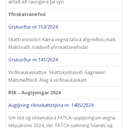
ætlað að raungera þá sýn.
Yfirskattanefnd
Úrskurður nr.153/2024
Skattrannsókn. Kæra vegna tafa á afgreiðslu máls.
Málshraði. Valdsvið yfirskattanefndar
Úrskurður nr.141/2024
Virðisaukaskattur. Skattskyldusvið. Gagnaver.
Málsmeðferð. Álag á virðisaukaskatt
RSK – Auglýsingar 2024
Auglýsing ríkisskattstjóra nr. 1405/2024
Um skil og skilamáta á FATCA-upplýsingum vegna
tekjuársins 2024, sbr. FATCA-samning Íslands og