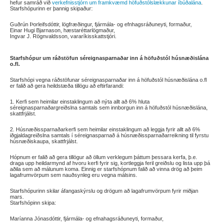
hefur samráð við
verkefnisstjórn um framkvæmd höfuðstólslækkunar íbúðalána
.
Starfshópurinn er þannig skipaður:
Guðrún Þorleifsdóttir, lögfræðingur, fjármála- og efnhagsráðuneyti, formaður,
Einar Hugi Bjarnason, hæstaréttarlögmaður,
Ingvar J. Rögnvaldsson, vararíkisskattstjóri.
Starfshópur um ráðstöfun séreignasparnaðar inn á höfuðstól húsnæðislána
o.fl.
Starfshópi vegna ráðstöfunar séreignasparnaðar inn á höfuðstól húsnæðislána o.fl
er falið að gera heildstæða tillögu að eftirfarandi:
1. Kerfi sem heimilar einstaklingum að nýta allt að 6% hluta
séreignasparnaðargreiðslna samtals sem innborgun inn á höfuðstól húsnæðislána,
skattfrjálst.
2. Húsnæðissparnaðarkerfi sem heimilar einstaklingum að leggja fyrir allt að 6%
iðgjaldagreiðslna samtals í séreignasparnað á húsnæðissparnaðarreikning til fyrstu
húsnæðiskaupa, skattfrjálst.
Hópnum er falið að gera tillögur að öllum verklegum þáttum þessara kerfa, þ.e.
draga upp heildarmynd af hvoru kerfi fyrir sig, kortleggja feril greiðslu og lista upp þá
aðila sem að málunum koma. Einnig er starfshópnum falið að vinna drög að þeim
lagafrumvörpum sem nauðsynleg eru vegna málsins.
Starfshópurinn skilar áfangaskýrslu og drögum að lagafrumvörpum fyrir miðjan
mars.
Starfshópinn skipa:
Maríanna Jónasdóttir, fjármála- og efnahagsráðuneyti, formaður,