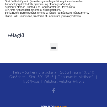
Guðrún Þorleifsdóttir, fjármála- og efnahagsráðuneyti, varaformaður,
Anna Valbjörg Ólafsdóttir, fjármála- og efnahagsráðuneyti,
Arnaldur Loftsson, tilnefndur af Landssamtökum lífeyrissjóða,
Elín Alma Arthursdóttir, tilnefnd af ríkisskattstjóra,
Soffía Eydís Björgvinsdóttir, tilnefnd af félags- og húsnæðismálaráðherra,
“
Ólafur Páll Gunnarsson, tilnefndur af Samtökum fjármálafyrirtækja.
—
Félagið
Félag viðurkenndra bókara | Suðurhrauni 10, 210
Garðabæ | Sími: 691 9515 |
Opnunartími skrifstofu
|
fvb@fvb.is
| Vefstjóri:
vefstjori@fvb.is