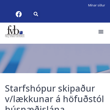
Mínar síður
Starfshópur skipaður
v/lækkunar á höfuðstól
húsnæðislána