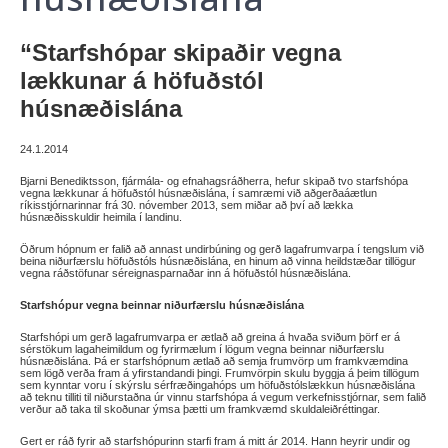
“Starfshópar skipaðir vegna
lækkunar á höfuðstól
húsnæðislána
24.1.2014
Bjarni Benediktsson, fjármála- og efnahagsráðherra, hefur skipað tvo starfshópa
vegna lækkunar á höfuðstól húsnæðislána, í samræmi við aðgerðaáætlun
ríkisstjórnarinnar frá 30. nóvember 2013, sem miðar að því að lækka
húsnæðisskuldir heimila í landinu.
Öðrum hópnum er falið að annast undirbúning og gerð lagafrumvarpa í tengslum við
beina niðurfærslu höfuðstóls húsnæðislána, en hinum að vinna heildstæðar tillögur
vegna ráðstöfunar séreignasparnaðar inn á höfuðstól húsnæðislána.
Starfshópur vegna beinnar niðurfærslu húsnæðislána
Starfshópi um gerð lagafrumvarpa er ætlað að greina á hvaða sviðum þörf er á
sérstökum lagaheimildum og fyrirmælum í lögum vegna beinnar niðurfærslu
húsnæðislána. Þá er starfshópnum ætlað að semja frumvörp um framkvæmdina
sem lögð verða fram á yfirstandandi þingi. Frumvörpin skulu byggja á þeim tillögum
sem kynntar voru í skýrslu sérfræðingahóps um höfuðstólslækkun húsnæðislána
að teknu tilliti til niðurstaðna úr vinnu starfshópa á vegum verkefnisstjórnar, sem falið
verður að taka til skoðunar ýmsa þætti um framkvæmd skuldaleiðréttingar.
Gert er ráð fyrir að starfshópurinn starfi fram á mitt ár 2014. Hann heyrir undir og