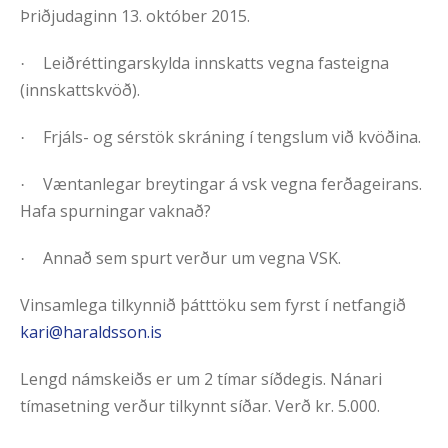
Þriðjudaginn 13. október 2015.
Leiðréttingarskylda innskatts vegna fasteigna
·
(innskattskvöð).
Frjáls- og sérstök skráning í tengslum við kvöðina.
·
Væntanlegar breytingar á vsk vegna ferðageirans.
·
Hafa spurningar vaknað?
Annað sem spurt verður um vegna VSK.
·
Vinsamlega tilkynnið þátttöku sem fyrst í netfangið
kari@haraldsson.is
Lengd námskeiðs er um 2 tímar síðdegis. Nánari
tímasetning verður tilkynnt síðar. Verð kr. 5.000.