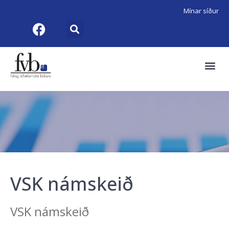
Mínar síður
VSK námskeið
VSK námskeið