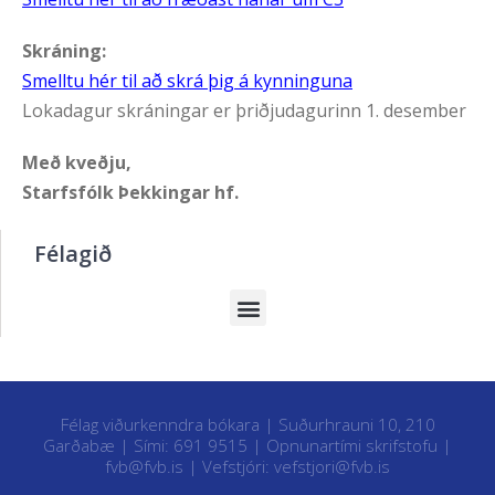
Skráning:
Smelltu hér til að skrá þig á kynninguna
Lokadagur skráningar er þriðjudagurinn 1. desember
Með kveðju,
Starfsfólk Þekkingar hf.
Félagið
Félag viðurkenndra bókara | Suðurhrauni 10, 210
Garðabæ | Sími: 691 9515 |
Opnunartími skrifstofu
|
fvb@fvb.is
| Vefstjóri:
vefstjori@fvb.is