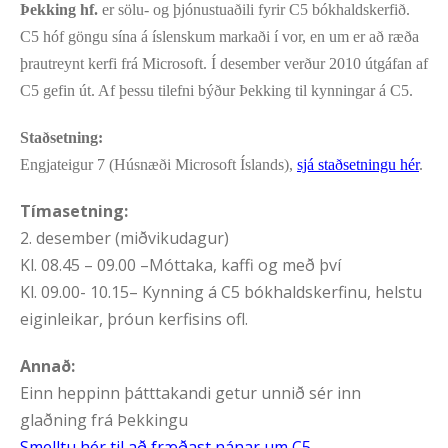
Þekking hf.
er sölu- og þjónustuaðili fyrir C5 bókhaldskerfið.
C5 hóf göngu sína á íslenskum markaði í vor, en um er að ræða
þrautreynt kerfi frá Microsoft. Í desember verður 2010 útgáfan af
C5 gefin út. Af þessu tilefni býður Þekking til kynningar á C5.
Staðsetning:
Engjateigur 7 (Húsnæði Microsoft Íslands),
sjá staðsetningu hér
.
Tímasetning:
2. desember (miðvikudagur)
Kl. 08.45 – 09.00 –Móttaka, kaffi og með því
Kl. 09.00- 10.15– Kynning á C5 bókhaldskerfinu, helstu
eiginleikar, þróun kerfisins ofl.
Annað:
Einn heppinn þátttakandi getur unnið sér inn
glaðning frá Þekkingu
Smelltu hér til að fræðast nánar um C5