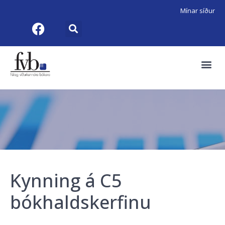
Mínar síður
Kynning á C5
bókhaldskerfinu