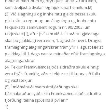
niður af öldruðum og öryrkjum, undir 70 ára aldri,
sem dveljast á dvalar- og hjúkrunarheimilum.]2)
(3) Við álagningu og innheimtu gjalds þessa skulu
gilda sömu reglur og um álagningu og innheimtu
tekjuskatts samkvæmt [lögum nr. 90/2003, um
tekjuskatt]1), eftir því sem við á. Í stað tíu gjalddaga
skal þó gjalddagi vera einn, 1. ágúst ár hvert. Dragist
framlagning álagningarskrár fram yfir 1. ágúst færist
gjalddagi til 1. dags næsta mánaðar eftir framlagningu
álagningarskrár.
(4) Tekjur Framkvæmdasjóðs aldraðra skulu einnig
vera frjáls framlög, aðrar tekjur er til kunna að falla
og vaxtatekjur.
(5) Í miðmánuði hvers ársfjórðungs skal
fjármálaráðuneytið skila Framkvæmdasjóði aldraðra
fjórðungi tekna sjóðsins á því ári."
1)