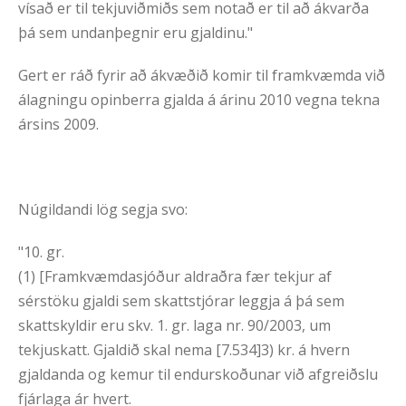
vísað er til tekjuviðmiðs sem notað er til að ákvarða
þá sem undanþegnir eru gjaldinu."
Gert er ráð fyrir að ákvæðið komir til framkvæmda við
álagningu opinberra gjalda á árinu 2010 vegna tekna
ársins 2009.
Núgildandi lög segja svo:
"10. gr.
(1) [Framkvæmdasjóður aldraðra fær tekjur af
sérstöku gjaldi sem skattstjórar leggja á þá sem
skattskyldir eru skv. 1. gr. laga nr. 90/2003, um
tekjuskatt. Gjaldið skal nema [7.534]3) kr. á hvern
gjaldanda og kemur til endurskoðunar við afgreiðslu
fjárlaga ár hvert.