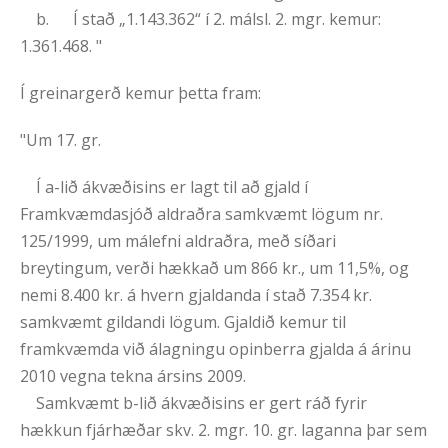
b. Í stað „1.143.362“ í 2. málsl. 2. mgr. kemur:
1.361.468. "
Í greinargerð kemur þetta fram:
"Um 17. gr.
Í a-lið ákvæðisins er lagt til að gjald í
Framkvæmdasjóð aldraðra samkvæmt lögum nr.
125/1999, um málefni aldraðra, með síðari
breytingum, verði hækkað um 866 kr., um 11,5%, og
nemi 8.400 kr. á hvern gjaldanda í stað 7.354 kr.
samkvæmt gildandi lögum. Gjaldið kemur til
framkvæmda við álagningu opinberra gjalda á árinu
2010 vegna tekna ársins 2009.
Samkvæmt b-lið ákvæðisins er gert ráð fyrir
hækkun fjárhæðar skv. 2. mgr. 10. gr. laganna þar sem