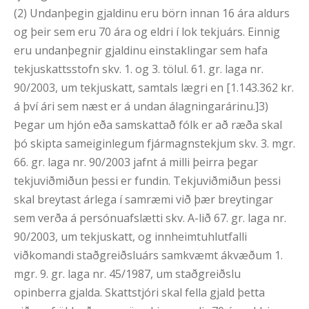
(2) Undanþegin gjaldinu eru börn innan 16 ára aldurs
og þeir sem eru 70 ára og eldri í lok tekjuárs. Einnig
eru undanþegnir gjaldinu einstaklingar sem hafa
tekjuskattsstofn skv. 1. og 3. tölul. 61. gr. laga nr.
90/2003, um tekjuskatt, samtals lægri en [1.143.362 kr.
á því ári sem næst er á undan álagningarárinu.]3)
Þegar um hjón eða samskattað fólk er að ræða skal
þó skipta sameiginlegum fjármagnstekjum skv. 3. mgr.
66. gr. laga nr. 90/2003 jafnt á milli þeirra þegar
tekjuviðmiðun þessi er fundin. Tekjuviðmiðun þessi
skal breytast árlega í samræmi við þær breytingar
sem verða á persónuafslætti skv. A-lið 67. gr. laga nr.
90/2003, um tekjuskatt, og innheimtuhlutfalli
viðkomandi staðgreiðsluárs samkvæmt ákvæðum 1.
mgr. 9. gr. laga nr. 45/1987, um staðgreiðslu
opinberra gjalda. Skattstjóri skal fella gjald þetta