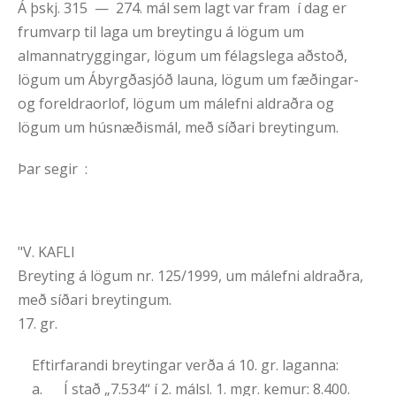
Á þskj. 315 — 274. mál sem lagt var fram í dag er
frumvarp til laga um breytingu á lögum um
almannatryggingar, lögum um félagslega aðstoð,
lögum um Ábyrgðasjóð launa, lögum um fæðingar-
og foreldraorlof, lögum um málefni aldraðra og
lögum um húsnæðismál, með síðari breytingum.
Þar segir :
"V. KAFLI
Breyting á lögum nr. 125/1999, um málefni aldraðra,
með síðari breytingum.
17. gr.
Eftirfarandi breytingar verða á 10. gr. laganna:
a. Í stað „7.534“ í 2. málsl. 1. mgr. kemur: 8.400.