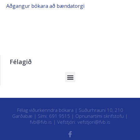
Aðgangur bókara að bændatorgi
Félagið
Félag viðurkenndra bókara | Suðurhrauni 10, 210
Garðabæ | Sími: 691 9515 |
Opnunartími skrifstofu
|
fvb@fvb.is
| Vefstjóri:
vefstjori@fvb.is