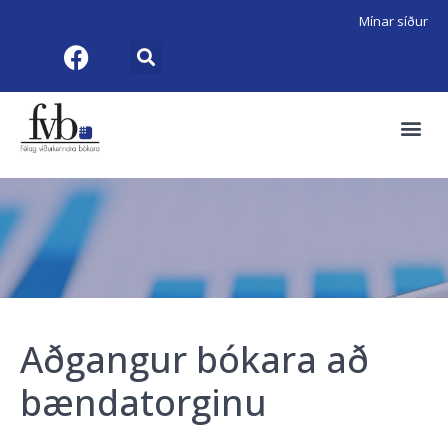
Mínar síður
Aðgangur bókara að
bændatorginu