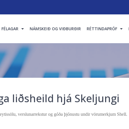
FÉLAGAR
NÁMSKEIÐ OG VIÐBURÐIR
RÉTTINDAPRÓF
ga liðsheild hjá Skeljungi
neytissölu, verslunarrekstur og góða þjónustu undir vörumerkjum Shell.