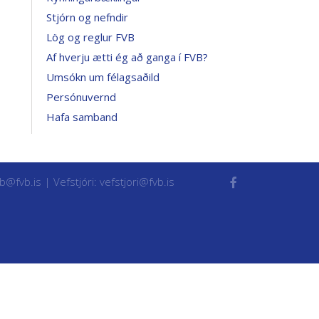
Stjórn og nefndir
Lög og reglur FVB
Af hverju ætti ég að ganga í FVB?
Umsókn um félagsaðild
Persónuvernd
Hafa samband
vb@fvb.is
| Vefstjóri:
vefstjori@fvb.is