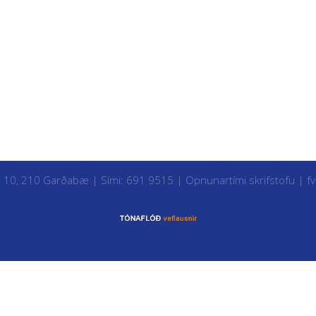
i 10, 210 Garðabæ | Sími: 691 9515 |
Opnunartími skrifstofu
|
f