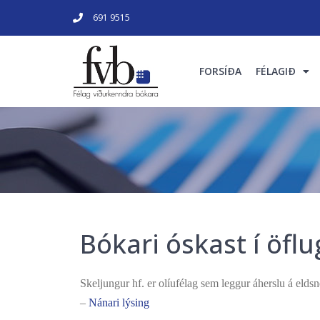
691 9515
FORSÍÐA
FÉLAGIÐ
Bókari óskast í öflu
Skeljungur hf. er olíufélag sem leggur áherslu á elds
–
Nánari lýsing