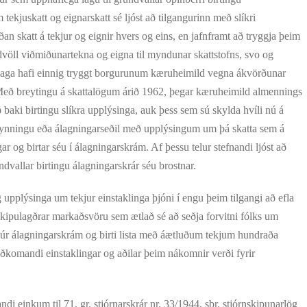
 tekjuskatt og eignarskatt sé ljóst að tilgangurinn með slíkri
n skatt á tekjur og eignir hvers og eins, en jafnframt að tryggja þeim
dvöll viðmiðunartekna og eigna til myndunar skattstofns, svo og
 laga hafi einnig tryggt borgurunum kæruheimild vegna ákvörðunar
. Með breytingu á skattalögum árið 1962, þegar kæruheimild almennings
ð baki birtingu slíkra upplýsinga, auk þess sem sú skylda hvíli nú á
lkynningu eða álagningarseðil með upplýsingum um þá skatta sem á
r og birtar séu í álagningarskrám. Af þessu telur stefnandi ljóst að
dvallar birtingu álagningarskrár séu brostnar.
pplýsinga um tekjur einstaklinga þjóni í engu þeim tilgangi að efla
ulskipulagðrar markaðsvöru sem ætlað sé að seðja forvitni fólks um
 úr álagningarskrám og birti lista með áætluðum tekjum hundraða
 viðkomandi einstaklingar og aðilar þeim nákomnir verði fyrir
i einkum til 71. gr. stjórnarskrár nr. 33/1944, sbr. stjórnskipunarlög