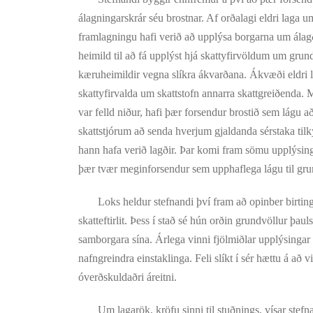
álagningarskrár séu brostnar. Af orðalagi eldri laga um
framlagningu hafi verið að upplýsa borgarna um álagða
heimild til að fá upplýst hjá skattyfirvöldum um grun
kæruheimildir vegna slíkra ákvarðana. Ákvæði eldri
skattyfirvalda um skattstofn annarra skattgreiðenda
var felld niður, hafi þær forsendur brostið sem lágu a
skattstjórum að senda hverjum gjaldanda sérstaka ti
hann hafa verið lagðir. Þar komi fram sömu upplýsinga
þær tvær meginforsendur sem upphaflega lágu til grun
Loks heldur stefnandi því fram að opinber birting u
skatteftirlit. Þess í stað sé hún orðin grundvöllur þa
samborgara sína. Árlega vinni fjölmiðlar upplýsingar
nafngreindra einstaklinga. Feli slíkt í sér hættu á að
óverðskuldaðri áreitni.
Um lagarök, kröfu sinni til stuðnings, vísar stefnand