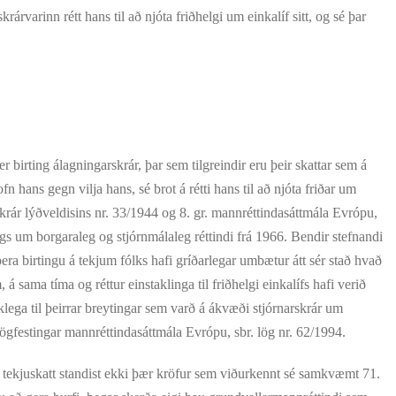
árvarinn rétt hans til að njóta friðhelgi um einkalíf sitt, og sé þar
irting álagningarskrár, þar sem tilgreindir eru þeir skattar sem á
 hans gegn vilja hans, sé brot á rétti hans til að njóta friðar um
rskrár lýðveldisins nr. 33/1944 og 8. gr. mannréttindasáttmála Evrópu,
ngs um borgaraleg og stjórnmálaleg réttindi frá 1966. Bendir stefnandi
bera birtingu á tekjum fólks hafi gríðarlegar umbætur átt sér stað hvað
á sama tíma og réttur einstaklinga til friðhelgi einkalífs hafi verið
klega til þeirrar breytingar sem varð á ákvæði stjórnarskrár um
lögfestingar mannréttindasáttmála Evrópu, sbr. lög nr. 62/1994.
tekjuskatt standist ekki þær kröfur sem viðurkennt sé samkvæmt 71.