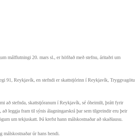
álflutningi 20. mars sl., er höfðað með stefnu, áritaðri um
91, Reykjavík, en stefndi er skattstjórinn í Reykjavík, Tryggvagötu
ð stefnda, skattstjóranum í Reykjavík, sé óheimilt, þrátt fyrir
 að leggja fram til sýnis álagningarskrá þar sem tilgreindir eru þeir
lögum um tekjuskatt. Þá krefst hann málskostnaðar að skaðlausu.
 málskostnaðar úr hans hendi.