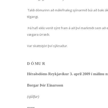
Taldi dómurinn að málefnaleg sjónarmið búi að baki á
tilgangi.
Þá hafi ekki verið sýnt fram á að því markmiði sem að 
vægara úrræði.
Var skattstjóri því sýknaður.
D Ó MU R
Héraðsdóms Reykjavíkur 3. apríl 2009 í málinu n
Borgar Þór Einarsson
(sjálfur)
gegn