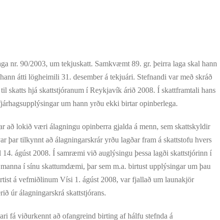
a nr. 90/2003, um tekjuskatt. Samkvæmt 89. gr. þeirra laga skal hann
hann átti lögheimili 31. desember á tekjuári. Stefnandi var með skráð
til skatts hjá skattstjóranum í Reykjavík árið 2008. Í skattframtali hans
 fjárhagsupplýsingar um hann yrðu ekki birtar opinberlega.
 að lokið væri álagningu opinberra gjalda á menn, sem skattskyldir
r þar tilkynnt að álagningarskrár yrðu lagðar fram á skattstofu hvers
il 14. ágúst 2008. Í samræmi við auglýsingu þessa lagði skattstjórinn í
 manna í sínu skattumdæmi, þar sem m.a. birtust upplýsingar um þau
irtist á vefmiðlinum Vísi 1. ágúst 2008, var fjallað um launakjör
ið úr álagningarskrá skattstjórans.
i fá viðurkennt að ofangreind birting af hálfu stefnda á