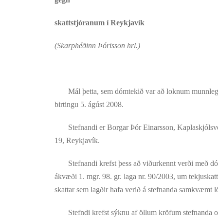
skattstjóranum í Reykjavík
(Skarphéðinn Þórisson hrl.)
Mál þetta, sem dómtekið var að loknum munnlegum m
birtingu 5. ágúst 2008.
Stefnandi er Borgar Þór Einarsson, Kaplaskjólsvegi 
19, Reykjavík.
Stefnandi krefst þess að viðurkennt verði með dómi a
ákvæði 1. mgr. 98. gr. laga nr. 90/2003, um tekjuskatt,
skattar sem lagðir hafa verið á stefnanda samkvæmt 
Stefndi krefst sýknu af öllum kröfum stefnanda og