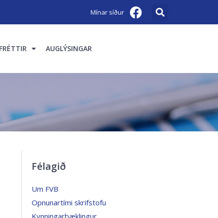
Mínar síður
FRÉTTIR
AUGLÝSINGAR
Félagið
Um FVB
Opnunartími skrifstofu
Kynningarbæklingur