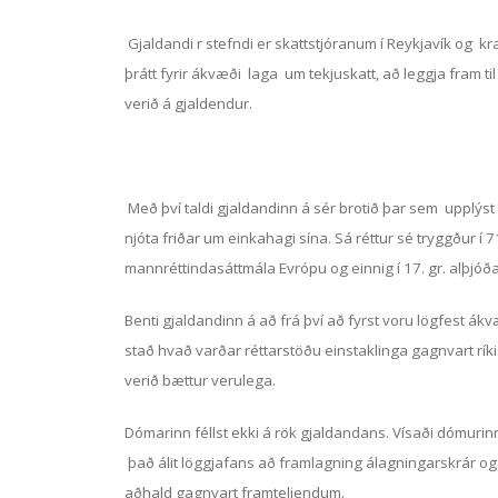
Gjaldandi r stefndi er skattstjóranum í Reykjavík og kr
þrátt fyrir ákvæði laga um tekjuskatt, að leggja fram ti
verið á gjaldendur.
Með því taldi gjaldandinn á sér brotið þar sem upplýst v
njóta friðar um einkahagi sína. Sá réttur sé tryggður í 71
mannréttindasáttmála Evrópu og einnig í 17. gr. alþjóð
Benti gjaldandinn á að frá því að fyrst voru lögfest ák
stað hvað varðar réttarstöðu einstaklinga gagnvart ríkisv
verið bættur verulega.
Dómarinn féllst ekki á rök gjaldandans. Vísaði dómurinn
það álit löggjafans að framlagning álagningarskrár o
aðhald gagnvart framteljendum.