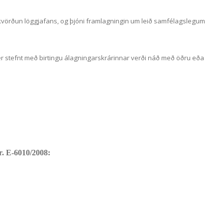
kvörðun löggjafans, og þjóni framlagningin um leið samfélagslegum
er stefnt með birtingu álagningarskrárinnar verði náð með öðru eða
r. E-6010/2008: