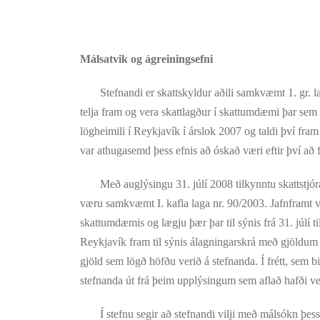
Málsatvik og ágreiningsefni
Stefnandi er skattskyldur aðili samkvæmt 1. gr. lag
telja fram og vera skattlagður í skattumdæmi þar sem 
lögheimili í Reykjavík í árslok 2007 og taldi því fram 
var athugasemd þess efnis að óskað væri eftir því að
Með auglýsingu 31. júlí 2008 tilkynntu skattstjórar
væru samkvæmt I. kafla laga nr. 90/2003. Jafnframt va
skattumdæmis og lægju þær þar til sýnis frá 31. júlí t
Reykjavík fram til sýnis álagningarskrá með gjöldum
gjöld sem lögð höfðu verið á stefnanda. Í frétt, sem b
stefnanda út frá þeim upplýsingum sem aflað hafði ver
Í stefnu segir að stefnandi vilji með málsókn þessar