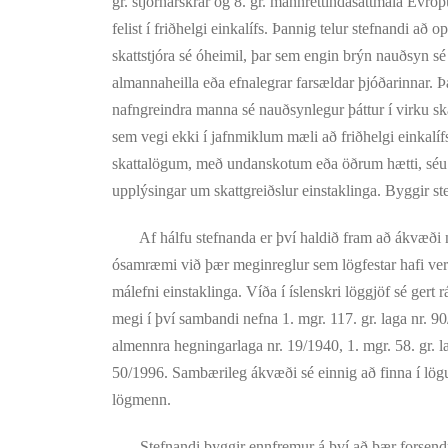
gr. stjórnarskrár og 8. gr. mannréttindasáttmála Evró
felist í friðhelgi einkalífs. Þannig telur stefnandi að
skattstjóra sé óheimil, þar sem engin brýn nauðsyn sé f
almannaheilla eða efnalegrar farsældar þjóðarinnar. Þ
nafngreindra manna sé nauðsynlegur þáttur í virku sk
sem vegi ekki í jafnmiklum mæli að friðhelgi einkalífs
skattalögum, með undanskotum eða öðrum hætti, séu al
upplýsingar um skattgreiðslur einstaklinga. Byggir st
Af hálfu stefnanda er því haldið fram að ákvæði nú
ósamræmi við þær meginreglur sem lögfestar hafi ver
málefni einstaklinga. Víða í íslenskri löggjöf sé gert 
megi í því sambandi nefna 1. mgr. 117. gr. laga nr. 90
almennra hegningarlaga nr. 19/1940, 1. mgr. 58. gr. l
50/1996. Sambærileg ákvæði sé einnig að finna í lö
lögmenn.
Stefnandi byggir ennfremur á því að þær forsendur 