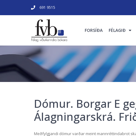
691 9515
FORSÍÐA
FÉLAGIÐ
Dómur. Borgar E geg
Álagningarskrá. Frið
Meðfylgjandi dómur varðar meint mannréttindabrot skat