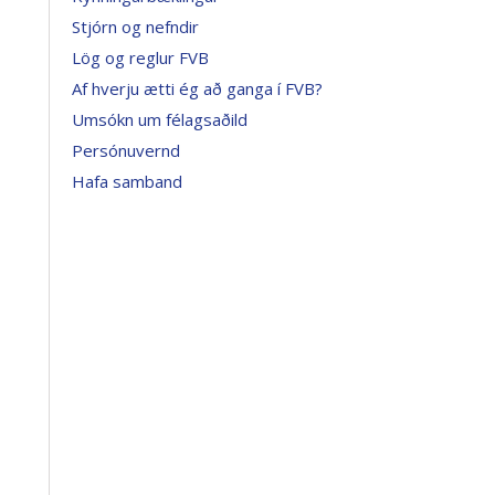
Stjórn og nefndir
Lög og reglur FVB
Af hverju ætti ég að ganga í FVB?
Umsókn um félagsaðild
Persónuvernd
Hafa samband