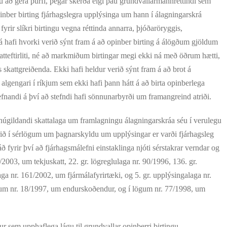
pu að gera þurfi, þegar skerða eigi þau grundvallarmannréttindi sem
 opinber birting fjárhagslegra upplýsinga um hann í álagningarskrá
yrir slíkri birtingu vegna réttinda annarra, þjóðaröryggis,
á hafi hvorki verið sýnt fram á að opinber birting á álögðum gjöldum
atteftirliti, né að markmiðum birtingar megi ekki ná með öðrum hætti,
 skattgreiðenda. Ekki hafi heldur verið sýnt fram á að brot á
gengari í ríkjum sem ekki hafi þann hátt á að birta opinberlega
efnandi á því að stefndi hafi sönnunarbyrði um framangreind atriði.
gildandi skattalaga um framlagningu álagningarskráa séu í verulegu
ið í sérlögum um þagnarskyldu um upplýsingar er varði fjárhagsleg
ráð fyrir því að fjárhagsmálefni einstaklinga njóti sérstakrar verndar og
/2003, um tekjuskatt, 22. gr. lögreglulaga nr. 90/1996, 136. gr.
aga nr. 161/2002, um fjármálafyrirtæki, og 5. gr. upplýsingalaga nr.
gum nr. 18/1997, um endurskoðendur, og í lögum nr. 77/1998, um
sem upphaflega lágu til grundvallar opinberri birtingu