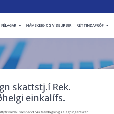
FÉLAGAR
NÁMSKEIÐ OG VIÐBURÐIR
RÉTTINDAPRÓF
n skattstj.í Rek.
helgi einkalífs.
tyfirvalda í sambandi við framlagningu álagningarskrár.