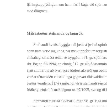
fjárhagsupplýsingum um hann fari í bága við stjórnarskr
með ólögmæt.
Málsástæður stefnanda og lagarök
Stefnandi kveðst byggja mál þetta á því að opinber b
hann hafa verið lagðir og þar með upplýst um tekjustofn
einkahagi sína. Sá réttur sé tryggður í 71. gr. stjórna
sbr. lög nr. 62/1994, en einnig í 17. gr. alþjóðasamni
á að allt frá því að fyrst voru lögfest ákvæði um opin
varðar réttarstöðu einstaklinga gagnvart ríkisvaldinum, 
bættur verulega. Í því sambandi vísar stefnandi sérsta
friðhelgi einkalífs með lögum nr. 97/1995, svo og til 
Stefnandi telur að ákvæði 1. mgr. 98. gr. laga um 