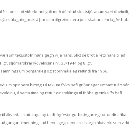
afðist þess að viðurkennt yrði með dómi að skattstjóranum væri óheimilt,
l sýnis álagningarskrá þar sem tilgreindir eru þeir skattar sem lagðir hafa
æri um tekjustofn hans gegn vilja hans. Slíkt sé brot á rétti hans til að
. gr. stjórnarskrár lýðveldisins nr. 33/1944 og 8. gr.
asamnings um borgaraleg og stjórnmálaleg réttindi frá 1966.
væði um opinbera birtingu á tekjum fólks hafi gríðarlegar umbætur átt sér
aldinu, á sama tíma og réttur einstaklinga til friðhelgi einkalífs hafi
 til ákvæða skattalaga og taldi lögfestingu birtingarreglna undirstrika
g aðgangur almennings að henni gegni enn mikilvægu hlutverki sem virkt