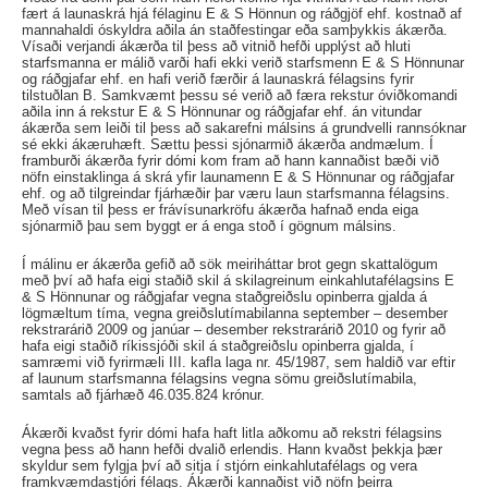
fært á launaskrá hjá félaginu E & S Hönnun og ráðgjöf ehf. kostnað af
mannahaldi óskyldra aðila án staðfestingar eða samþykkis ákærða.
Vísaði verjandi ákærða til þess að vitnið hefði upplýst að hluti
starfsmanna er málið varði hafi ekki verið starfsmenn E & S Hönnunar
og ráðgjafar ehf. en hafi verið færðir á launaskrá félagsins fyrir
tilstuðlan B. Samkvæmt þessu sé verið að færa rekstur óviðkomandi
aðila inn á rekstur E & S Hönnunar og ráðgjafar ehf. án vitundar
ákærða sem leiði til þess að sakarefni málsins á grundvelli rannsóknar
sé ekki ákæruhæft. Sættu þessi sjónarmið ákærða andmælum. Í
framburði ákærða fyrir dómi kom fram að hann kannaðist bæði við
nöfn einstaklinga á skrá yfir launamenn E & S Hönnunar og ráðgjafar
ehf. og að tilgreindar fjárhæðir þar væru laun starfsmanna félagsins.
Með vísan til þess er frávísunarkröfu ákærða hafnað enda eiga
sjónarmið þau sem byggt er á enga stoð í gögnum málsins.
Í málinu er ákærða gefið að sök meiriháttar brot gegn skattalögum
með því að hafa eigi staðið skil á skilagreinum einkahlutafélagsins E
& S Hönnunar og ráðgjafar vegna staðgreiðslu opinberra gjalda á
lögmæltum tíma, vegna greiðslutímabilanna september – desember
rekstrarárið 2009 og janúar – desember rekstrarárið 2010 og fyrir að
hafa eigi staðið ríkissjóði skil á staðgreiðslu opinberra gjalda, í
samræmi við fyrirmæli III. kafla laga nr. 45/1987, sem haldið var eftir
af launum starfsmanna félagsins vegna sömu greiðslutímabila,
samtals að fjárhæð 46.035.824 krónur.
Ákærði kvaðst fyrir dómi hafa haft litla aðkomu að rekstri félagsins
vegna þess að hann hefði dvalið erlendis. Hann kvaðst þekkja þær
skyldur sem fylgja því að sitja í stjórn einkahlutafélags og vera
framkvæmdastjóri félags. Ákærði kannaðist við nöfn þeirra