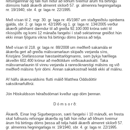
refsingarinnar og falli hún niður að liðnum tveimur árum frá birtingu
dómsins haldi ákærði almennt skilorð 57. gr. almennra hegningarlaga
nr. 19/1940, sbr. 4. gr. laga nr. 22/1995.
Með vísan til 2. mgr. 30. gr. laga nr. 45/1987 um staðgreiðslu opinberra
gjalda, sbr. 2. gr. laga nr. 42/1995 og 1. gr. laga nr. 134/2005 verður
ákærði jafnframt dæmdur til að greiða 92.100.000 króna sekt til
ríkissjóðs og komi 12 mánaða fangelsi í stað sektarinnar greiðist hún
ekki innan fjögurra vikna frá birtingu dóms þessa að telja.
Með vísan til 218. gr. laga nr. 88/2008 um meðferð sakamála er
ákærða gert að greiða málsvarnarlaun skipaðs verjanda síns,
Kristjáns Stefánssonar hæstaréttarlögmanns, sem þykja hæfilega
ákveðin 602.400 krónur að meðtöldum virðisaukaskatti. Taka
málsvarnarlaunin til vinnu verjanda á rannsóknarstigi málsins og við
meðferð málsins fyrir dómi. Annan sakarkostnað leiddi ekki af málinu.
Af hálfu ákæruvaldsins flutti málið Matthea Oddsdóttir
saksóknarfulltrúi.
Jón Höskuldsson héraðsdómari kveður upp dóm þennan.
D ó m s o r ð:
Ákærði, Einar Ingi Sigurbergsson, sæti fangelsi í 10 mánuði, en fresta
skal fullnustu refsingar ákærða og falli hún niður að liðnum tveimur
árum frá birtingu dóms þessa að telja haldi ákærði almennt skilorð 57.
gr. almennra hegningarlaga nr. 19/1940, sbr. 4. gr. laga nr. 22/1995.