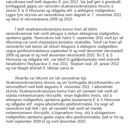
saksóknara með bréfi dagsettu 8. júní 2012. Var það gert á grundvelli
fyrirliggjandi gagna um rannsókn skattrannsóknarstjóra ríkisins á
skilum E & S Hönnunar og ráðgjafar ehf. á afdreginni staðgreiðslu.
Liggur fyrir skýrsla um rannsóknina sem dagsett er 7. nóvember 2011
og tekur til rekstraráranna 2009 og 2010.
Í bréfi skattrannsóknarstjóra kemur fram að tilefni
rannsóknarinnar hafi verið athugun á skilum afdreginnar staðgreiðslu
opinberra gjalda. Rannsóknin hafi hafist 5. september 2011 með því að
tilkynning var send skiptastjóra þrotabús skattaðila. Tekið var fram að
rannsóknin hafi beinst að skilum félagsins á afdreginni staðgreiðslu
vegna greiðslutímabilanna september til og með desember rekstrarárið
2009 og janúar til og með desember rekstrarárið 2010. Bú E & S
Hönnunar og ráðgjafar ehf. var tekið til gjaldþrotaskipta með úrskurði
héraðsdóms Reykjavíkur 3. maí 2011. Skiptum lauk 18. janúar 2012
og var félagið afskráð 8. febrúar sama ár.
Ákærða var tilkynnt um lok rannsóknar hjá
Skattrannsóknarstjóra ríkisins og um fyrirhugaða ákvörðunartöku um
refsimeðferð með bréfi dagsettu 8. nóvember 2011. Í áðurnefndri
skýrslu Skattrannsóknarstjóra kemur fram að vanrækt hafi verið að
standa innheimtumanni ríkissjóðs, innan lögboðins frests, skil á
afdreginni staðgreiðslu opinberra gjalda launamanna E & S Hönnunar
og ráðgjafar ehf. vegna áðurnefndra greiðslutímabila. Þá segir að
rannsóknin hafi leitt í ljós að vanrækt hafi verið að standa
innheimtumanni ríkissjóðs, á lögmæltum tíma, skil á skilagreinum
staðgreiðslu opinberra gjalda vegna allra greiðslutímabila, það er frá og
með september 2009 til og með desember 2010.