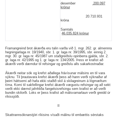
desember
200.097
krónur
20.710.931
króna
Samtals
46.035.824 krónur
Framangreind brot ákærða eru talin varða við 1. mgr. 262. gr. almennra
hegningarlaga nr. 19/1940, sbr. 1. gr. laga nr. 39/1995, sbr. einnig 2.
mgr. 30. gr. laga nr. 45/1987 um staðgreiðslu opinberra gjalda, sbr. 2.
gr. laga nr. 42/1995 og 1. gr. laga nr. 134/2005. Þess er krafist að
ákærði verði dæmdur til refsingar og greiðslu alls sakarkostnaðar.
Ákærði neitar sök og krefst aðallega frávísunar málsins en til vara
sýknu. Til þrautavara krefst ákærði þess að hann verði sýknaður af
þeirri háttsemi að hafa ekki staðið skil á skilagreinum á lögmæltum
tíma. Komi til sakfellingar krefst ákærði vægustu refsingar og að sekt
verði ekki dæmd jafnhliða fangelsisrefsingu sem krafist er að verði
bundin skilorði. Loks er þess krafist að málsvarnarlaun verði greidd úr
ríkissjóði.
II
Skattrannsóknarstjóri ríkisins vísaði málinu til embættis sérstaks