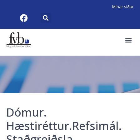
Mínar síður
Dómur.
Hæstiréttur.Refsimál.
Staðgreiðsla.