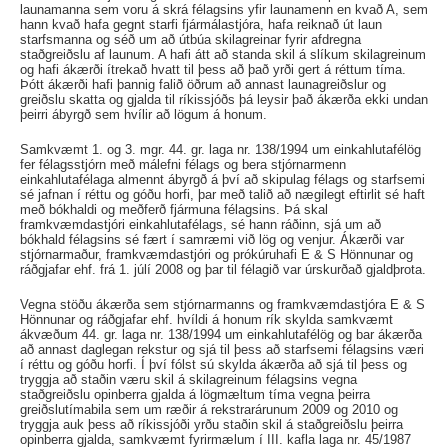
launamanna sem voru á skrá félagsins yfir launamenn en kvað A, sem
hann kvað hafa gegnt starfi fjármálastjóra, hafa reiknað út laun
starfsmanna og séð um að útbúa skilagreinar fyrir afdregna
staðgreiðslu af launum. A hafi átt að standa skil á slíkum skilagreinum
og hafi ákærði ítrekað hvatt til þess að það yrði gert á réttum tíma.
Þótt ákærði hafi þannig falið öðrum að annast launagreiðslur og
greiðslu skatta og gjalda til ríkissjóðs þá leysir það ákærða ekki undan
þeirri ábyrgð sem hvílir að lögum á honum.
Samkvæmt 1. og 3. mgr. 44. gr. laga nr. 138/1994 um einkahlutafélög
fer félagsstjórn með málefni félags og bera stjórnarmenn
einkahlutafélaga almennt ábyrgð á því að skipulag félags og starfsemi
sé jafnan í réttu og góðu horfi, þar með talið að nægilegt eftirlit sé haft
með bókhaldi og meðferð fjármuna félagsins. Þá skal
framkvæmdastjóri einkahlutafélags, sé hann ráðinn, sjá um að
bókhald félagsins sé fært í samræmi við lög og venjur. Ákærði var
stjórnarmaður, framkvæmdastjóri og prókúruhafi E & S Hönnunar og
ráðgjafar ehf. frá 1. júlí 2008 og þar til félagið var úrskurðað gjaldþrota.
Vegna stöðu ákærða sem stjórnarmanns og framkvæmdastjóra E & S
Hönnunar og ráðgjafar ehf. hvíldi á honum rík skylda samkvæmt
ákvæðum 44. gr. laga nr. 138/1994 um einkahlutafélög og bar ákærða
að annast daglegan rekstur og sjá til þess að starfsemi félagsins væri
í réttu og góðu horfi. Í því fólst sú skylda ákærða að sjá til þess og
tryggja að staðin væru skil á skilagreinum félagsins vegna
staðgreiðslu opinberra gjalda á lögmæltum tíma vegna þeirra
greiðslutímabila sem um ræðir á rekstrarárunum 2009 og 2010 og
tryggja auk þess að ríkissjóði yrðu staðin skil á staðgreiðslu þeirra
opinberra gjalda, samkvæmt fyrirmælum í III. kafla laga nr. 45/1987