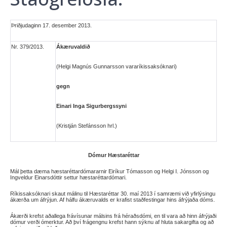
Þriðjudaginn 17. desember 2013.
Nr. 379/2013.
Ákæruvaldið
(Helgi Magnús Gunnarsson vararíkissaksóknari)
gegn
Einari Inga Sigurbergssyni
(Kristján Stefánsson hrl.)
Dómur Hæstaréttar
Mál þetta dæma hæstaréttardómararnir Eiríkur Tómasson og Helgi I. Jónsson og
Ingveldur Einarsdóttir settur hæstaréttardómari.
Ríkissaksóknari skaut málinu til Hæstaréttar 30. maí 2013 í samræmi við yfirlýsingu
ákærða um áfrýjun. Af hálfu ákæruvalds er krafist staðfestingar hins áfrýjaða dóms.
Ákærði krefst aðallega frávísunar málsins frá héraðsdómi, en til vara að hinn áfrýjaði
dómur verði ómerktur. Að því frágengnu krefst hann sýknu af hluta sakargifta og að