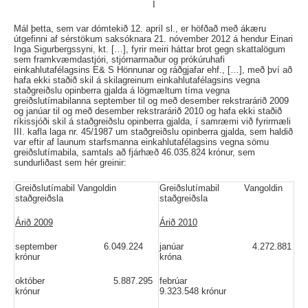
I
Mál þetta, sem var dómtekið 12. apríl sl., er höfðað með ákæru
útgefinni af sérstökum saksóknara 21. nóvember 2012 á hendur Einari
Inga Sigurbergssyni, kt. […], fyrir meiri háttar brot gegn skattalögum
sem framkvæmdastjóri, stjórnarmaður og prókúruhafi
einkahlutafélagsins E& S Hönnunar og ráðgjafar ehf., […], með því að
hafa ekki staðið skil á skilagreinum einkahlutafélagsins vegna
staðgreiðslu opinberra gjalda á lögmæltum tíma vegna
greiðslutímabilanna september til og með desember rekstrarárið 2009
og janúar til og með desember rekstrarárið 2010 og hafa ekki staðið
ríkissjóði skil á staðgreiðslu opinberra gjalda, í samræmi við fyrirmæli
III. kafla laga nr. 45/1987 um staðgreiðslu opinberra gjalda, sem haldið
var eftir af launum starfsmanna einkahlutafélagsins vegna sömu
greiðslutímabila, samtals að fjárhæð 46.035.824 krónur, sem
sundurliðast sem hér greinir:
Greiðslutímabil Vangoldin
Greiðslutímabil Vangoldin
staðgreiðsla
staðgreiðsla
Árið 2009
Árið 2010
september 6.049.224
janúar 4.272.881
krónur
króna
október 5.887.295
febrúar
krónur
9.323.548 krónur