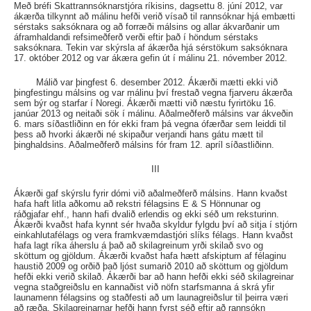
Með bréfi Skattrannsóknarstjóra ríkisins, dagsettu 8. júní 2012, var
ákærða tilkynnt að málinu hefði verið vísað til rannsóknar hjá embætti
sérstaks saksóknara og að forræði málsins og allar ákvarðanir um
áframhaldandi refsimeðferð verði eftir það í höndum sérstaks
saksóknara. Tekin var skýrsla af ákærða hjá sérstökum saksóknara
17. október 2012 og var ákæra gefin út í málinu 21. nóvember 2012.
Málið var þingfest 6. desember 2012. Ákærði mætti ekki við
þingfestingu málsins og var málinu því frestað vegna fjarveru ákærða
sem býr og starfar í Noregi. Ákærði mætti við næstu fyrirtöku 16.
janúar 2013 og neitaði sök í málinu. Aðalmeðferð málsins var ákveðin
6. mars síðastliðinn en fór ekki fram þá vegna ófærðar sem leiddi til
þess að hvorki ákærði né skipaður verjandi hans gátu mætt til
þinghaldsins. Aðalmeðferð málsins fór fram 12. apríl síðastliðinn.
III
Ákærði gaf skýrslu fyrir dómi við aðalmeðferð málsins. Hann kvaðst
hafa haft litla aðkomu að rekstri félagsins E & S Hönnunar og
ráðgjafar ehf., hann hafi dvalið erlendis og ekki séð um reksturinn.
Ákærði kvaðst hafa kynnt sér hvaða skyldur fylgdu því að sitja í stjórn
einkahlutafélags og vera framkvæmdastjóri slíks félags. Hann kvaðst
hafa lagt ríka áherslu á það að skilagreinum yrði skilað svo og
sköttum og gjöldum. Ákærði kvaðst hafa hætt afskiptum af félaginu
haustið 2009 og orðið það ljóst sumarið 2010 að sköttum og gjöldum
hefði ekki verið skilað. Ákærði bar að hann hefði ekki séð skilagreinar
vegna staðgreiðslu en kannaðist við nöfn starfsmanna á skrá yfir
launamenn félagsins og staðfesti að um launagreiðslur til þeirra væri
að ræða. Skilagreinarnar hefði hann fyrst séð eftir að rannsókn