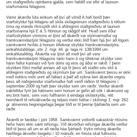
um staðgreiðslu opinberra gjalda, sem haldið var eftir af launum
starfsmanna félagsins.
Varnir ákærða lúta einkum að því að vitnið A hafi borið þær
starfskyldur hjá félaginu að skila skilagreinum staðgreiðslu á réttum
tíma og standa ríkissjóði skil á afdreginni staðgreiðslu af launum
starfsmanna hjá E & S Hönnun og ráðgjöf ehf. Hvað sem líður
starfsskyldum vitnisins er ljóst að ákærði var stjórnarmaður og
framkvæmdastjóri félagsins og verður ekki litið fram hjá því að lögum
samkvæmt hvíldu á honum tilteknar skyldur framkvæmdastjóra
einkahlutafélags, sbr. 2. mgr. 44. gr. laga nr. 138/1994 um
einkahlutafélög. Ákærða var ljóst að með því að vera
framkvæmdastjóri félagsins tæki hann á sig tilteknar skyldur sem
hann hefur kannast við fyrir dómi og eins og áður er rakið. Í þeim
skyldum fólst meðal annars að sjá til þess að staðin séu skil á
afdreginni staðgreiðslu og skýrslum þar um. Samkvæmt þessu er ekki
með nokkru móti unnt að fallast á það að sýkna beri ákærða vegna
þess að nafngreindur starfsmaður hafi verið ráðinn til félagsins í
september 2009 og haft þær skyldur sem um ræðir. Verður ákærði
sakfelldur fyrir þá háttsemi sem honum er gefin að sök í ákærunni og
eru brot hans, sem voru fullframin á eindaga skilaskyldu, rétt
heimfærð til refsiákvæða og teljast meiri háttar í skilningi 1. mgr. 262.
gr. almennra hegningarlaga þegar litið er til þeirrar fjárhæða sem um
ræðir.
Ákærði er fæddur í júní 1958. Samkvæmt vottorði sakaskrár ríkisins
hefur hann ekki sætt refsingu. Við ákvörðun refsingar ákærða verður
litið til þess að um er að ræða háa fjárhæð. Þykir refsing ákærða
hæfilega ákveðin fangelsi í 10 mánuði, en fresta skal fullnustu