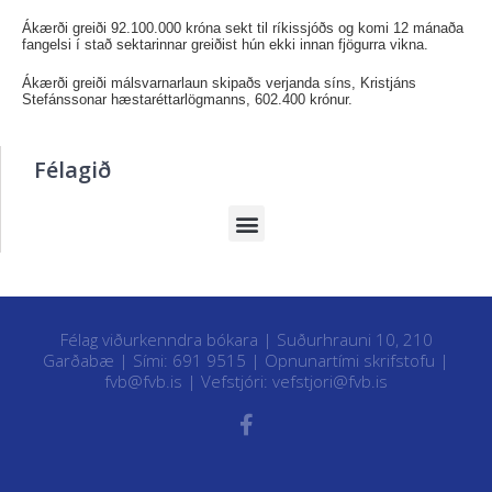
Ákærði greiði 92.100.000 króna sekt til ríkissjóðs og komi 12 mánaða
fangelsi í stað sektarinnar greiðist hún ekki innan fjögurra vikna.
Ákærði greiði málsvarnarlaun skipaðs verjanda síns, Kristjáns
Stefánssonar hæstaréttarlögmanns, 602.400 krónur.
Félagið
Félag viðurkenndra bókara | Suðurhrauni 10, 210
Garðabæ | Sími: 691 9515 |
Opnunartími skrifstofu
|
fvb@fvb.is
| Vefstjóri:
vefstjori@fvb.is