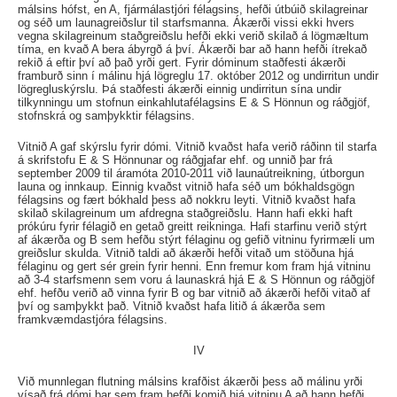
málsins hófst, en A, fjármálastjóri félagsins, hefði útbúið skilagreinar
og séð um launagreiðslur til starfsmanna. Ákærði vissi ekki hvers
vegna skilagreinum staðgreiðslu hefði ekki verið skilað á lögmæltum
tíma, en kvað A bera ábyrgð á því. Ákærði bar að hann hefði ítrekað
rekið á eftir því að það yrði gert. Fyrir dóminum staðfesti ákærði
framburð sinn í málinu hjá lögreglu 17. október 2012 og undirritun undir
lögregluskýrslu. Þá staðfesti ákærði einnig undirritun sína undir
tilkynningu um stofnun einkahlutafélagsins E & S Hönnun og ráðgjöf,
stofnskrá og samþykktir félagsins.
Vitnið A gaf skýrslu fyrir dómi. Vitnið kvaðst hafa verið ráðinn til starfa
á skrifstofu E & S Hönnunar og ráðgjafar ehf. og unnið þar frá
september 2009 til áramóta 2010-2011 við launaútreikning, útborgun
launa og innkaup. Einnig kvaðst vitnið hafa séð um bókhaldsgögn
félagsins og fært bókhald þess að nokkru leyti. Vitnið kvaðst hafa
skilað skilagreinum um afdregna staðgreiðslu. Hann hafi ekki haft
prókúru fyrir félagið en getað greitt reikninga. Hafi starfinu verið stýrt
af ákærða og B sem hefðu stýrt félaginu og gefið vitninu fyrirmæli um
greiðslur skulda. Vitnið taldi að ákærði hefði vitað um stöðuna hjá
félaginu og gert sér grein fyrir henni. Enn fremur kom fram hjá vitninu
að 3-4 starfsmenn sem voru á launaskrá hjá E & S Hönnun og ráðgjöf
ehf. hefðu verið að vinna fyrir B og bar vitnið að ákærði hefði vitað af
því og samþykkt það. Vitnið kvaðst hafa litið á ákærða sem
framkvæmdastjóra félagsins.
IV
Við munnlegan flutning málsins krafðist ákærði þess að málinu yrði
vísað frá dómi þar sem fram hefði komið hjá vitninu A að hann hefði