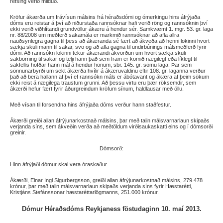
refsing verið milduð.
Kröfur ákærða um frávísun málsins frá héraðsdómi og ómerkingu hins áfrýjaða
dóms eru reistar á því að niðurstaða rannsóknar hafi verið röng og rannsóknin því
ekki verið viðhlítandi grundvöllur ákæru á hendur sér. Samkvæmt 1. mgr. 53. gr. laga
nr. 88/2008 um meðferð sakamála er markmið rannsóknar að afla allra
nauðsynlegra gagna til þess að ákæranda sé fært að ákveða að henni lokinni hvort
sækja skuli mann til sakar, svo og að afla gagna til undirbúnings málsmeðferð fyrir
dómi. Að rannsókn lokinni tekur ákærandi ákvörðun um hvort sækja skuli
sakborning til sakar og telji hann það sem fram er komið nægilegt eða líklegt til
sakfellis höfðar hann mál á hendur honum, sbr. 145. gr. sömu laga. Þar sem
sönnunarbyrði um sekt ákærða hvílir á ákæruvaldinu eftir 108. gr. laganna verður
það að bera hallann af því ef rannsókn máls er ábótavant og ákæra af þeim sökum
ekki reist á nægilega traustum grunni. Að þessu virtu eru þær röksemdir, sem
ákærði hefur fært fyrir áðurgreindum kröfum sínum, haldlausar með öllu.
Með vísan til forsendna hins áfrýjaða dóms verður hann staðfestur.
Ákærði greiði allan áfrýjunarkostnað málsins, þar með talin málsvarnarlaun skipaðs
verjanda síns, sem ákveðin verða að meðtöldum virðisaukaskatti eins og í dómsorði
greinir.
Dómsorð:
Hinn áfrýjaði dómur skal vera óraskaður.
Ákærði, Einar Ingi Sigurbergsson, greiði allan áfrýjunarkostnað málsins, 279.478
krónur, þar með talin málsvarnarlaun skipaðs verjanda síns fyrir Hæstarétti,
Kristjáns Stefánssonar hæstaréttarlögmanns, 251.000 krónur.
Dómur Héraðsdóms Reykjaness föstudaginn 10. maí 2013.