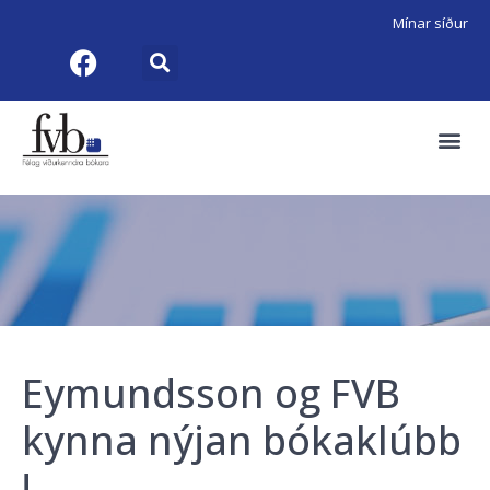
Mínar síður
Eymundsson og FVB
kynna nýjan bókaklúbb
!