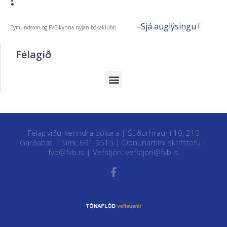
–Sjá auglýsingu !
Eymundsson og FVB kynna nýjan bókaklúbb
Félagið
Félag viðurkenndra bókara | Suðurhrauni 10, 210
Garðabæ | Sími: 691 9515 |
Opnunartími skrifstofu
|
fvb@fvb.is
| Vefstjóri:
vefstjori@fvb.is