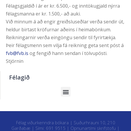
Félagsgjaldið í ár er kr. 6.500,- og inntökugjald nýrra
félagsmanna er kr. 1.500,- að auki.
Við minnum á að engir greiðsluseðlar verða sendir út,
heldur birtast kröfurnar aðeins í heimabönkum.
Reikningarnir verða eingöngu sendir til fyrirtækja.
Þeir félagsmenn sem vilja fá reikning geta sent póst á
fvb@fvb.is
og fengið hann sendan í tölvupósti.
Stjórnin
Félagið
Félag viðurkenndra bókara | Suðurhrauni 10, 210
Garðabæ | Sími: 691 9515 |
Opnunartími skrifstofu
|