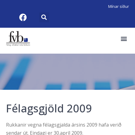
Mínar síður
Félagsgjöld 2009
Rukkanir vegna félagsgjalda ársins 2009 hafa verið
sendar út. Eindagi er 30.apríl 2009.