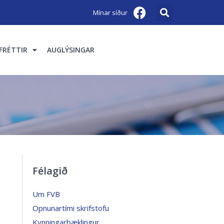
Mínar síður
FRÉTTIR
AUGLÝSINGAR
Félagið
Um FVB
Opnunartími skrifstofu
Kynningarbæklingur