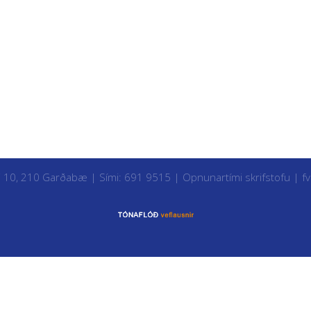
i 10, 210 Garðabæ | Sími: 691 9515 |
Opnunartími skrifstofu
|
f