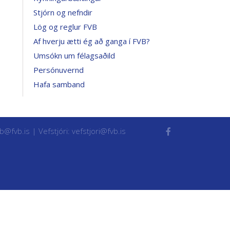
Stjórn og nefndir
Lög og reglur FVB
Af hverju ætti ég að ganga í FVB?
Umsókn um félagsaðild
Persónuvernd
Hafa samband
vb@fvb.is
| Vefstjóri:
vefstjori@fvb.is