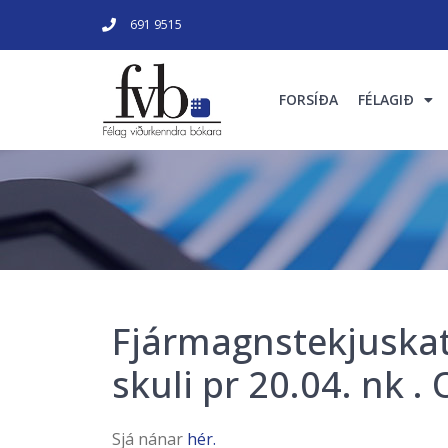
691 9515
FORSÍÐA
FÉLAGIÐ
Fjármagnstekjuskatt
skuli pr 20.04. nk 
Sjá nánar
hér.