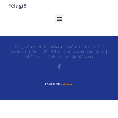
Félagið
Félag viðurkenndra bókara | Suðurhrauni 10, 210
Garðabæ | Sími: 691 9515 |
Opnunartími skrifstofu
|
fvb@fvb.is
| Vefstjóri:
vefstjori@fvb.is