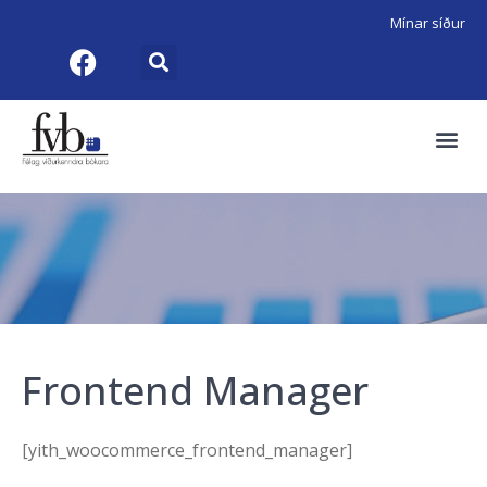
Mínar síður
Frontend Manager
[yith_woocommerce_frontend_manager]