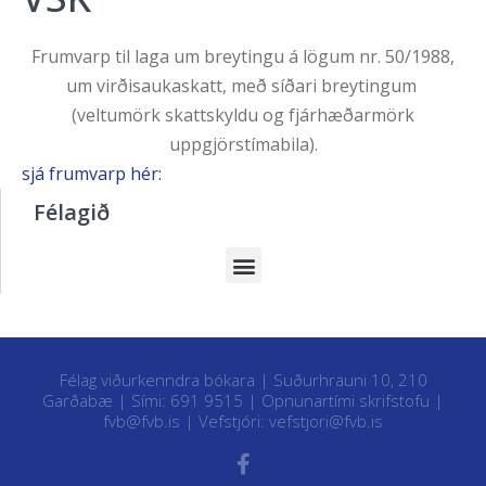
Frumvarp til laga um breytingu á lögum nr. 50/1988,
um virðisaukaskatt, með síðari breytingum
(veltumörk skattskyldu og fjárhæðarmörk
uppgjörstímabila).
sjá frumvarp hér:
Félagið
Félag viðurkenndra bókara | Suðurhrauni 10, 210
Garðabæ | Sími: 691 9515 |
Opnunartími skrifstofu
|
fvb@fvb.is
| Vefstjóri:
vefstjori@fvb.is