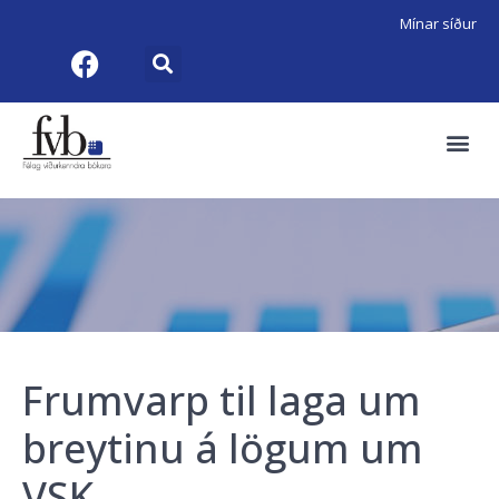
Mínar síður
Frumvarp til laga um
breytinu á lögum um
VSK