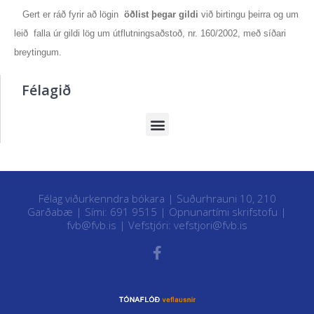
Gert er ráð fyrir að lögin
öðlist þegar gildi
við birtingu þeirra og um
leið falla úr gildi lög um útflutningsaðstoð, nr. 160/2002, með síðari
breytingum.
Félagið
Félag viðurkenndra bókara | Suðurhrauni 10, 210
Garðabæ | Sími: 691 9515 |
Opnunartími skrifstofu
|
fvb@fvb.is
| Vefstjóri:
vefstjori@fvb.is