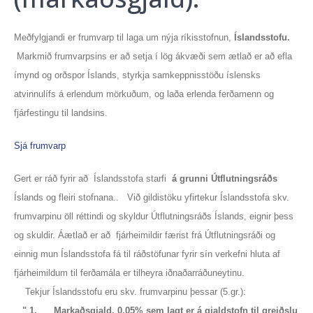
Meðfylgjandi er frumvarp til laga um nýja ríkisstofnun,
Íslandsstofu.
Markmið frumvarpsins er að setja í lög ákvæði sem ætlað er að efla
ímynd og orðspor Íslands, styrkja samkeppnisstöðu íslensks
atvinnulífs á erlendum mörkuðum, og laða erlenda ferðamenn og
fjárfestingu til landsins.
Sjá frumvarp
Gert er ráð fyrir að Íslandsstofa starfi
á grunni Útflutningsráðs
Íslands og fleiri stofnana.. Við gildistöku yfirtekur Íslandsstofa skv.
frumvarpinu öll réttindi og skyldur Útflutningsráðs Íslands, eignir þess
og skuldir. Áætlað er að fjárheimildir færist frá Útflutningsráði og
einnig mun Íslandsstofa fá til ráðstöfunar fyrir sín verkefni hluta af
fjárheimildum til ferðamála er tilheyra iðnaðarráðuneytinu.
Tekjur Íslandsstofu eru skv. frumvarpinu þessar (5.gr.):
" 1. Markaðsgjald, 0,05% sem lagt er á gjaldstofn til greiðslu