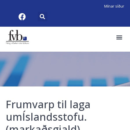
Mínar síður
Frumvarp til laga
umÍslandsstofu.
(markaðsgjald).