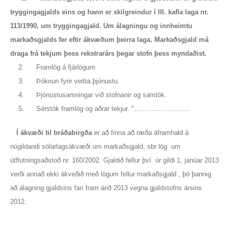
tryggingagjalds eins og hann er skilgreindur í III. kafla laga nr.
113/1990, um tryggingagjald. Um álagningu og innheimtu
markaðsgjalds fer eftir ákvæðum þeirra laga. Markaðsgjald má
draga frá tekjum þess rekstrarárs þegar stofn þess myndaðist.
2. Framlög á fjárlögum.
3. Þóknun fyrir veitta þjónustu.
4. Þjónustusamningar við stofnanir og samtök.
5. Sérstök framlög og aðrar tekjur. "…………………….
Í ákvæði til bráðabirgða
er að finna að ræða áframhald á
núgildandi sólarlagsákvæði um markaðsgjald, sbr lög um
útflutningsaðstoð nr. 160/2002. Gjaldið fellur því úr gildi 1. janúar 2013
verði annað ekki ákveðið með lögum fellur markaðsgjald , þó þannig
að álagning gjaldsins fari fram árið 2013 vegna gjaldstofns ársins
2012.