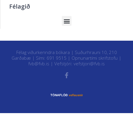
Félagið
Félag viðurkenndra bókara | Suðurhrauni 10, 210
Garðabæ | Sími: 691 9515 |
Opnunartími skrifstofu
|
fvb@fvb.is
| Vefstjóri:
vefstjori@fvb.is