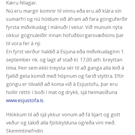
Kæru félagar.
Nú eru margir komnir til vinnu eða eru að klára sín
sumarfrí og nú höldum við áfram að fara gönguferðir
fyrsta miðvikudag í mánuði í vetur. Við munum nýta
okkur gögnuleiðir innan höfuðborgarsvæðisins þar
til vora fer á ný.
En fyrst verður haldið á Esjuna eða miðvikudaginn 1.
september nk. og lagt af stað kl. 17,00 ath. breyttan
tíma. Þeir sem ekki treysta sér til að ganga alla leið á
fjallið geta komið með hópnum og farið styttra. Eftir
göngu er tilvalið að koma við á Esjustofu, þar eru
hollir réttir í boði í mat og drykk, sjá heimasíðuna
www.esjustofa.is
.
Hlökkum til að sjá ykkur vonum að fá bjart og gott
veður og takið alla fjölskylduna og/eða vini með.
Skemmtinefndin