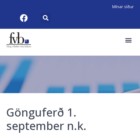
Mínar síður
Gönguferð 1.
september n.k.