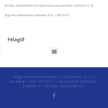
Kveðja, með þakklæti fyrir það traust sem mér hefur verið sýnt s.l. ár.
Inga Jóna Óskarsdóttir, formaður Fvb, s. 691 0127
Félagið
Félag viðurkenndra bókara | Suðurhrauni 10, 210
Garðabæ | Sími: 691 9515 |
Opnunartími skrifstofu
|
fvb@fvb.is
| Vefstjóri:
vefstjori@fvb.is