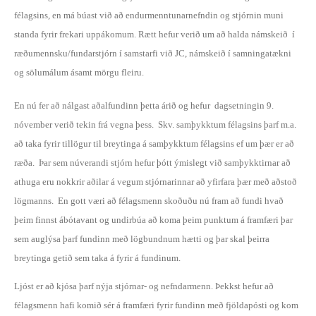
félagsins, en má búast við að endurmenntunarnefndin og stjórnin muni
standa fyrir frekari uppákomum. Rætt hefur verið um að halda námskeið í
ræðumennsku/fundarstjórn í samstarfi við JC, námskeið í samningatækni
og sölumálum ásamt mörgu fleiru.
En nú fer að nálgast aðalfundinn þetta árið og hefur dagsetningin 9.
nóvember verið tekin frá vegna þess. Skv. samþykktum félagsins þarf m.a.
að taka fyrir tillögur til breytinga á samþykktum félagsins ef um þær er að
ræða. Þar sem núverandi stjórn hefur þótt ýmislegt við samþykktirnar að
athuga eru nokkrir aðilar á vegum stjórnarinnar að yfirfara þær með aðstoð
lögmanns. En gott væri að félagsmenn skoðuðu nú fram að fundi hvað
þeim finnst ábótavant og undirbúa að koma þeim punktum á framfæri þar
sem auglýsa þarf fundinn með lögbundnum hætti og þar skal þeirra
breytinga getið sem taka á fyrir á fundinum.
Ljóst er að kjósa þarf nýja stjórnar- og nefndarmenn. Þekkst hefur að
félagsmenn hafi komið sér á framfæri fyrir fundinn með fjöldapósti og kom