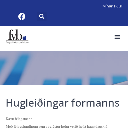
Mínar síður
Hugleiðingar formanns
Kæru félagsmenn.
Með félagsfundinum sem auglýstur hefur verið hefst haustdagskrá