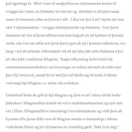
það ágætlega út. Með vísan til samþykkta eru stjórnarmenn kosnir til
tveggja ára í senn, en formaður til eins árs og ó
heimilt er að kjósa sama
mann til formanns oftar en þrisvar í röð. Líkur eru því á að í stjórn séu laus
sæti 3 stjórnarmanna – tveggja meðstjórnenda og formanns. Gott þætti
formanni að vita af þeim aðilum sem hafa hugsað sér að bjóðast til þessara
starfa, eða vita um aðila sem þeim þætti gott að sjá í þessum embættum, svo
hægt væri að aðstoða viðkomandi við að sjá allar jákvæðu hliðarnar á því
að taka þátt í starfssemi félagsins. Engin tilkynning hefur borist frá
endurmenntunarnefndinni um breytingar en reikna má með að einhverjir
þar vilji breyta til, annað hvort með því að bjóða sig til starfa á öðrum
vettvangi hjá félaginu s.s. stjórn eða nefndum.
Undirrituð hefur átt góð ár hjá félaginu og ljóst er að í mínu tilviki hefur
þátttakan í félagsstarfinu komið sér vel á starfsframabrautinni og nýst mér
vel í lífinu. Félagsstarfið er ómetanlegt í reynslubankann og virði þess að
kynnast öllu þessu fólki sem að félaginu standa er ómetanlegt í öðrum
verkefnum lífsins og þvi dýrmætara en veraldleg gæði. Takk fyrir mig !