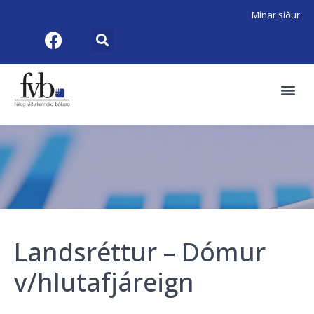
Mínar síður
Landsréttur – Dómur
v/hlutafjáreign