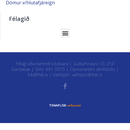
Dómur v/hlutafjáreign
Félagið
Félag viðurkenndra bókara | Suðurhrauni 10, 210
Garðabæ | Sími: 691 9515 |
Opnunartími skrifstofu
|
fvb@fvb.is
| Vefstjóri:
vefstjori@fvb.is