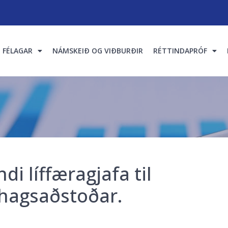
FÉLAGAR
NÁMSKEIÐ OG VIÐBURÐIR
RÉTTINDAPRÓF
di líffæragjafa til
hagsaðstoðar.