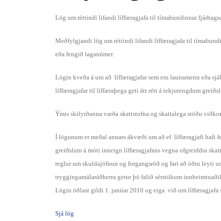
Lög um réttindi lifandi líffæragjafa til tímabundinnar fjárhag
Meðfylgjandi lög um réttindi lifandi líffæragjafa til tímabund
eða fengið laganúmer.
Lögin kveða á um að líffæragjafar sem eru launamenn eða sjá
líffæragjafar til líffæraþega geti átt rétt á tekjutengdum grei
Ýmis skilyrðanna varða skattstofna og skattalega stöðu viðk
Í lögunum er meðal annars ákvæði um að ef líffæragjafi hafi f
greiðslum á móti inneign líffæragjafans vegna ofgreiddra skatt
reglur um skuldajöfnun og forgangsröð og fari að öðru leyti um
tryggingamálaráðherra getur þó falið sérstökum innheimtuaðil
Lögin öðlast gildi 1. janúar 2010 og eiga við um líffæragjafa 
Sjá lög