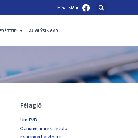
Mínar síður
FRÉTTIR
AUGLÝSINGAR
Félagið
Um FVB
Opnunartími skrifstofu
Kynningarbæklingur