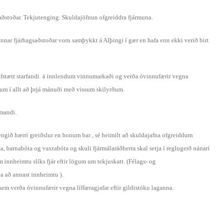
saðstoðar. Tekjutenging. Skuldajöfnun ofgreiddra fjármuna.
innar fjárhagsaðstoðar voru samþykkt á Alþingi í gær en hafa enn ekki verið birt
lfstætt starfandi á innlendum vinnumarkaði og verða óvinnufærir vegna
ðslum í allt að þrjá mánuði með vissum skilyrðum.
omandi.
engið hærri greiðslur en honum bar , sé heimilt að skuldajafna ofgreiddum
a, barnabóta og vaxtabóta og skuli fjármálaráðherra skal setja í reglugerð nánari
 innheimtu slíks fjár eftir lögum um tekjuskatt. (Félags- og
a að annast innheimtu ).
sem verða óvinnufærir vegna líffæragjafar eftir gildistöku laganna.