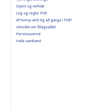
Stjórn og nefndir
Lög og reglur FVB
Af hverju ætti ég að ganga í FVB?
Umsókn um félagsaðild
Persónuvernd
Hafa samband