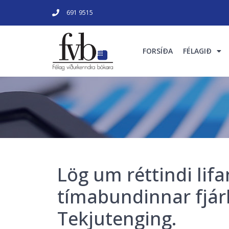
691 9515
FORSÍÐA
FÉLAGIÐ
Lög um réttindi lifan
tímabundinnar fjár
Tekjutenging.