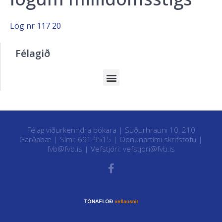
Lög nr 117 20
Félagið
Félag viðurkenndra bókara | Suðurhrauni 10, 210
Garðabæ | Sími: 691 9515 |
Opnunartími skrifstofu
|
fvb@fvb.is
| Vefstjóri:
vefstjori@fvb.is