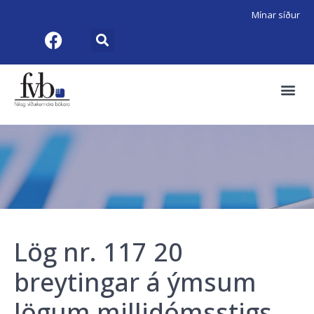
Mínar síður
Lög nr. 117 20
breytingar á ýmsum
lögum millidómsstigs