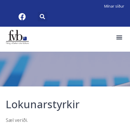
Mínar síður
Lokunarstyrkir
Sæl veriði.