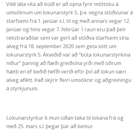
Vildi láta vita að búið er að opna fyrir móttöku á
umsóknum um lokunarstyrk 5, þ.e. vegna stöðvunar á
starfsemi frá 1. janúar s.l. til og með annars vegar 12.
janúar og hins vegar 7. febrúar. Í raun eru það þeir
rekstraraðilar sem var gert að stöðva starfsemi sína
alveg frá 18. september 2020 sem geta sótt um
lokunarstyrk 5. Ákveðið var að “búta lokunarstyrkina
niður” þannig að flæði greiðslna yrði með öðrum
hætti en ef beðið hefði verið eftir því að lokun væri
alveg aflétt. Það skýrir fleiri umsóknir og aðgreiningu
á styrkjunum.
Lokunarstyrkur 6 mun síðan taka til lokana frá og
með 25. mars s.l. þegar þar að kemur.