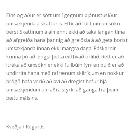
Eins og áður er sótt um í gegnum þjónustusíður
umsækjenda á skattur.is. Eftir að fullbúin umsókn
berst Skattinum á almennt ekki að taka langan tíma
að afgreiða hana þannig að greiðsla á að geta borist
umsækjanda innan ekki margra daga. Páskarnir
kunna þó að lengja þetta eitthvað örlítið. Rétt er að
ítreka að umsókn er ekki fullbúin fyrr en búið er að
undirrita hana með rafrænum skilríkjum en nokkur
brögð hafa verið að því að dregist hefur hjá
umsækjendum um aðra styrki að ganga frá þeim
þætti málsins.
Kveðja / Regards