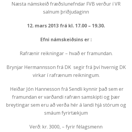
Næsta námskeið fræðslunefndar FVB verður í VR
salnum þriðjudaginn
12. mars 2013 frá kl. 17.00 – 19.30.
Efni námskeiðsins er :
Rafrænir reikningar – hvað er framundan.
Brynjar Hermannsson frá DK segir frá því hvernig DK
virkar í rafrænum reikningum.
Heiðar Jón Hannesson frá Sendli kynnir það sem er
framundan er varðandi rafræn samskipti og þær
breytingar sem eru að verða hér á landi hjá stórum og
smáum fyrirtækjum
Verð: kr. 3000, – fyrir félagsmenn