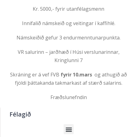
Kr. 5000,- fyrir utanfélagsmenn
Innifalið námskeið og veitingar í kaffihlé.
Námskeiðið gefur 3 endurmenntunarpunkta.
VR salurinn – jarðhæð í Húsi verslunarinnar,
Kringlunni 7
Skráning er á vef FVB
fyrir 10.mars
og athugið að
fjöldi þáttakanda takmarkast af stærð salarins.
Fræðslunefndin
Félagið