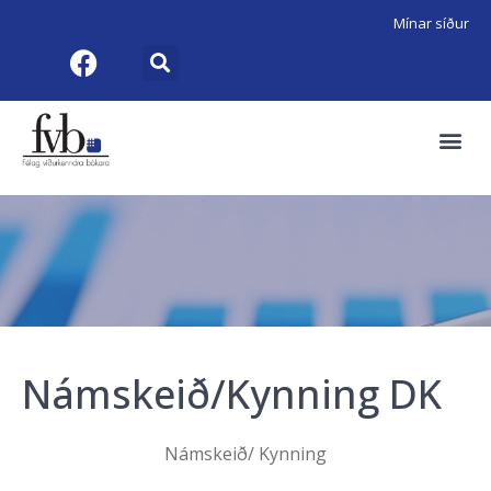
Mínar síður
Námskeið/Kynning DK
Námskeið/ Kynning