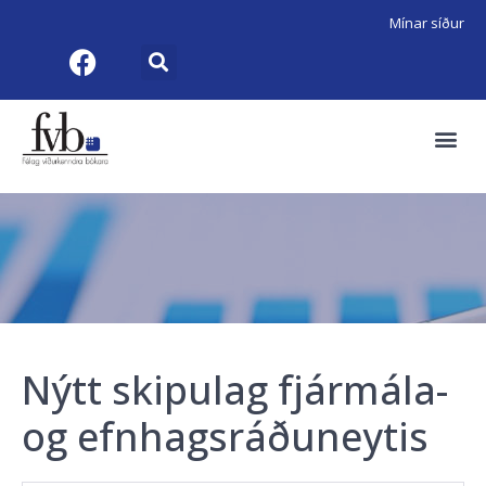
Mínar síður
Nýtt skipulag fjármála-
og efnhagsráðuneytis