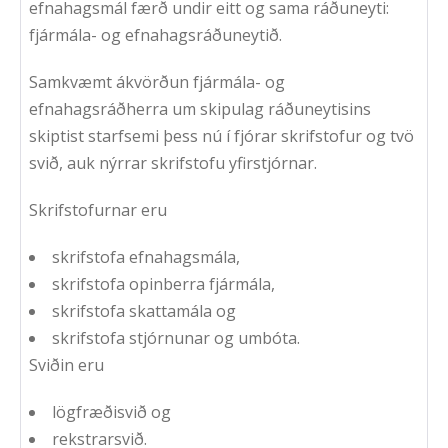
efnahagsmál færð undir eitt og sama ráðuneyti:
fjármála- og efnahagsráðuneytið.
Samkvæmt ákvörðun fjármála- og
efnahagsráðherra um skipulag ráðuneytisins
skiptist starfsemi þess nú í fjórar skrifstofur og tvö
svið, auk nýrrar skrifstofu yfirstjórnar.
Skrifstofurnar eru
skrifstofa efnahagsmála,
skrifstofa opinberra fjármála,
skrifstofa skattamála og
skrifstofa stjórnunar og umbóta.
Sviðin eru
lögfræðisvið og
rekstrarsvið.