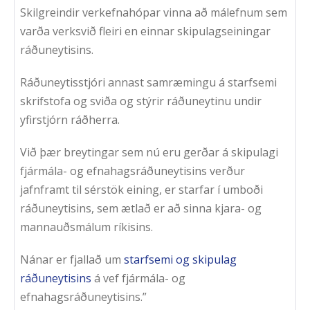
Skilgreindir verkefnahópar vinna að málefnum sem
varða verksvið fleiri en einnar skipulagseiningar
ráðuneytisins.
Ráðuneytisstjóri annast samræmingu á starfsemi
skrifstofa og sviða og stýrir ráðuneytinu undir
yfirstjórn ráðherra.
Við þær breytingar sem nú eru gerðar á skipulagi
fjármála- og efnahagsráðuneytisins verður
jafnframt til sérstök eining, er starfar í umboði
ráðuneytisins, sem ætlað er að sinna kjara- og
mannauðsmálum ríkisins.
Nánar er fjallað um
starfsemi og skipulag
ráðuneytisins
á vef fjármála- og
efnahagsráðuneytisins.”