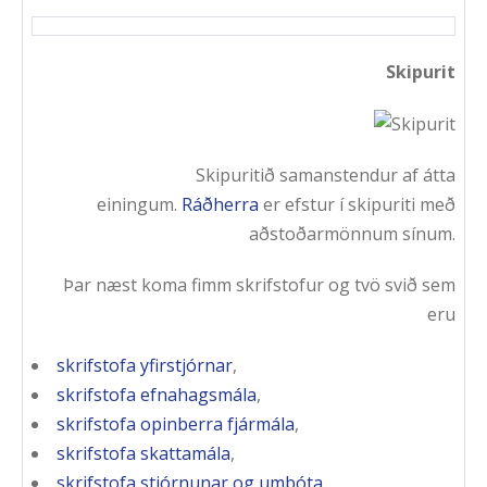
Skipurit
Skipuritið samanstendur af átta
einingum.
Ráðherra
er efstur í skipuriti með
aðstoðarmönnum sínum.
Þar næst koma fimm skrifstofur og tvö svið sem
eru
skrifstofa yfirstjórnar
,
skrifstofa efnahagsmála
,
skrifstofa opinberra fjármála
,
skrifstofa skattamála
,
skrifstofa stjórnunar og umbóta
,