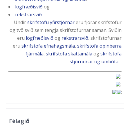
lögfræðisvið
og
rekstrarsvið
.
Undir
skrifstofu yfirstjórnar
eru fjórar skrifstofur
og tvö svið sem tengja skrifstofurnar saman. Sviðin
eru
lögfræðisvið
og
rekstrarsvið
, skrifstofurnar
eru
skrifstofa efnahagsmála
,
skrifstofa opinberra
fjármála
,
skrifstofa skattamála
og
skrifstofa
stjórnunar og umbóta
.
Félagið