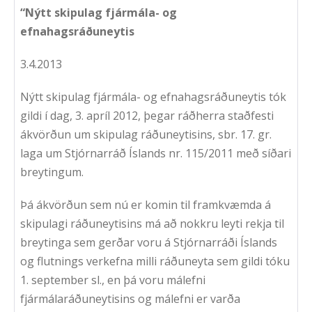
“Nýtt skipulag fjármála- og
efnahagsráðuneytis
3.4.2013
Nýtt skipulag fjármála- og efnahagsráðuneytis tók
gildi í dag, 3. apríl 2012, þegar ráðherra staðfesti
ákvörðun um skipulag ráðuneytisins, sbr. 17. gr.
laga um Stjórnarráð Íslands nr. 115/2011 með síðari
breytingum.
Þá ákvörðun sem nú er komin til framkvæmda á
skipulagi ráðuneytisins má að nokkru leyti rekja til
breytinga sem gerðar voru á Stjórnarráði Íslands
og flutnings verkefna milli ráðuneyta sem gildi tóku
1. september sl., en þá voru málefni
fjármálaráðuneytisins og málefni er varða