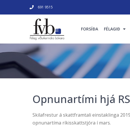
691 9515
FORSÍÐA
FÉLAGIÐ
Opnunartími hjá RS
Skilafrestur á skattframtali einstaklinga 2019 
opnunartíma ríkisskattstjóra í mars.