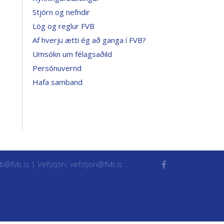
Stjórn og nefndir
Lög og reglur FVB
Af hverju ætti ég að ganga í FVB?
Umsókn um félagsaðild
Persónuvernd
Hafa samband
vb@fvb.is
| Vefstjóri:
vefstjori@fvb.is