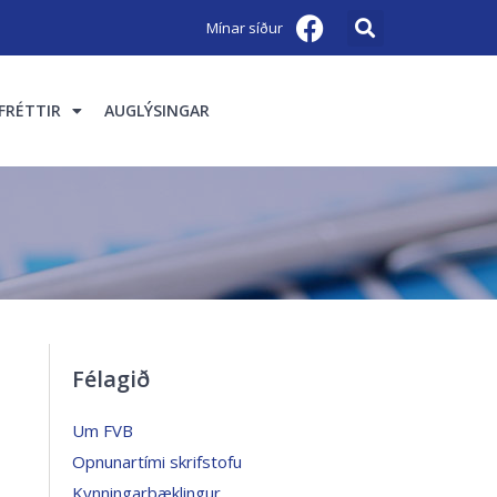
Mínar síður
FRÉTTIR
AUGLÝSINGAR
Félagið
Um FVB
Opnunartími skrifstofu
Kynningarbæklingur