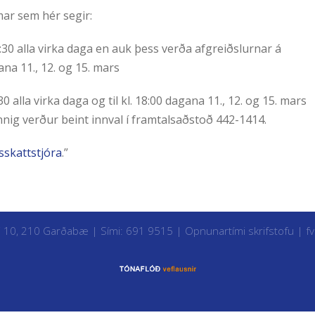
mar sem hér segir:
5:30 alla virka daga en auk þess verða afgreiðslurnar á
ana 11., 12. og 15. mars
 alla virka daga og til kl. 18:00 dagana 11., 12. og 15. mars
nig verður beint innval í framtalsaðstoð 442-1414.
sskattstjóra
.”
i 10, 210 Garðabæ | Sími: 691 9515 |
Opnunartími skrifstofu
|
f