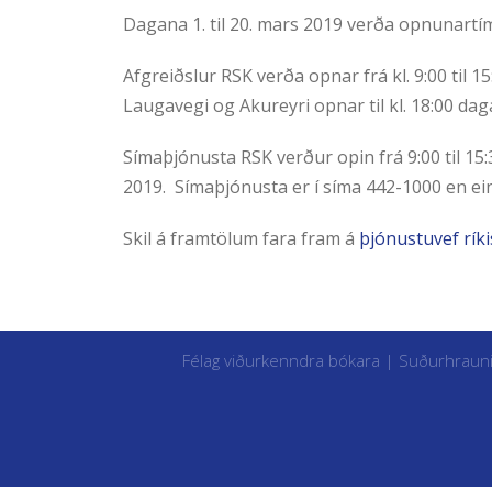
Dagana 1. til 20. mars 2019 verða opnunartí
Afgreiðslur RSK verða opnar frá kl. 9:00 til 1
Laugavegi og Akureyri opnar til kl. 18:00 dag
Símaþjónusta RSK verður opin frá 9:00 til 15:30
2019. Símaþjónusta er í síma 442-1000 en ein
Skil á framtölum fara fram á
þjónustuvef ríki
Félag viðurkenndra bókara | Suðurhraun