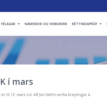
FÉLAGAR
NÁMSKEIÐ OG VIÐBURÐIR
RÉTTINDAPRÓF
K í mars
er til 12. mars n.k. Að því tilefni verða breytingar á