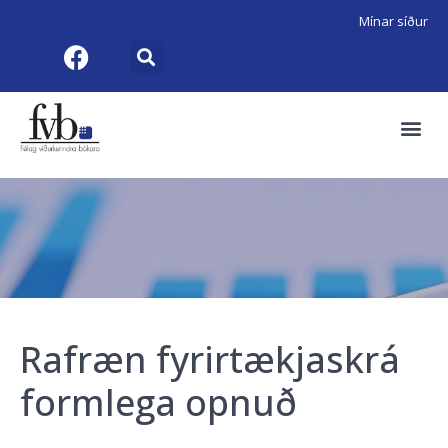
Mínar síður
Rafræn fyrirtækjaskrá
formlega opnuð