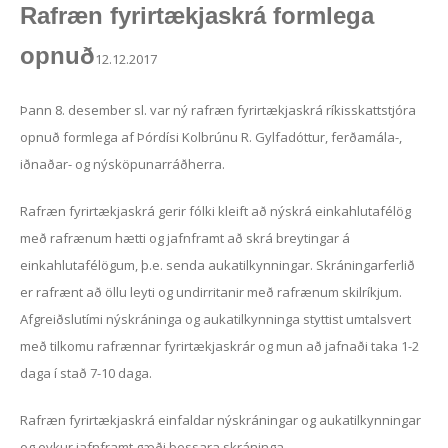
Rafræn fyrirtækjaskrá formlega
opnuð
12.12.2017
Þann 8. desember sl. var ný rafræn fyrirtækjaskrá ríkisskattstjóra
opnuð formlega af Þórdísi Kolbrúnu R. Gylfadóttur, ferðamála-,
iðnaðar- og nýsköpunarráðherra.
Rafræn fyrirtækjaskrá gerir fólki kleift að nýskrá einkahlutafélög
með rafrænum hætti og jafnframt að skrá breytingar á
einkahlutafélögum, þ.e. senda aukatilkynningar. Skráningarferlið
er rafrænt að öllu leyti og undirritanir með rafrænum skilríkjum.
Afgreiðslutími nýskráninga og aukatilkynninga styttist umtalsvert
með tilkomu rafrænnar fyrirtækjaskrár og mun að jafnaði taka 1-2
daga í stað 7-10 daga.
Rafræn fyrirtækjaskrá einfaldar nýskráningar og aukatilkynningar
og eykur jafnframt gæði þessara skráninga.