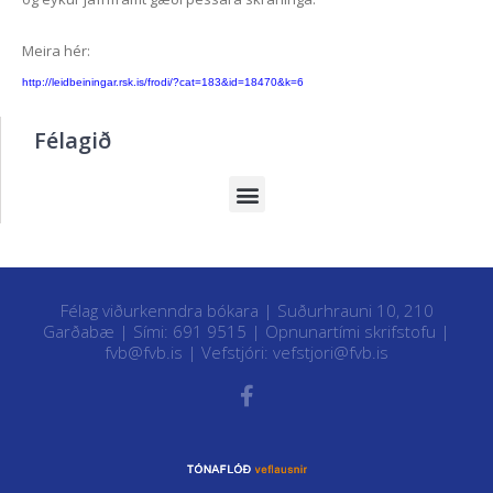
Meira hér:
http://leidbeiningar.rsk.is/frodi/?cat=183&id=18470&k=6
Félagið
Félag viðurkenndra bókara | Suðurhrauni 10, 210
Garðabæ | Sími: 691 9515 |
Opnunartími skrifstofu
|
fvb@fvb.is
| Vefstjóri:
vefstjori@fvb.is