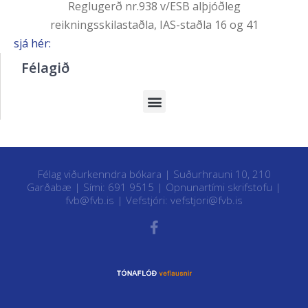
Reglugerð nr.938 v/ESB alþjóðleg
reikningsskilastaðla, IAS-staðla 16 og 41
sjá hér:
Félagið
Félag viðurkenndra bókara | Suðurhrauni 10, 210
Garðabæ | Sími: 691 9515 |
Opnunartími skrifstofu
|
fvb@fvb.is
| Vefstjóri:
vefstjori@fvb.is