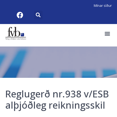
Mínar síður
Reglugerð nr.938 v/ESB
alþjóðleg reikningsskil