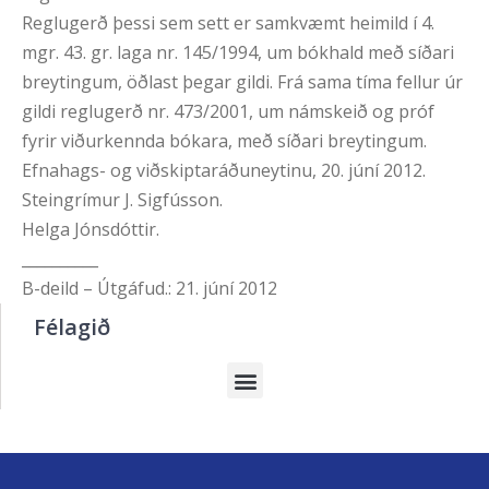
Reglugerð þessi sem sett er samkvæmt heimild í 4.
mgr. 43. gr. laga nr. 145/1994, um bókhald með síðari
breytingum, öðlast þegar gildi. Frá sama tíma fellur úr
gildi reglugerð nr. 473/2001, um námskeið og próf
fyrir viðurkennda bókara, með síðari breytingum.
Efnahags- og viðskiptaráðuneytinu, 20. júní 2012.
Steingrímur J. Sigfússon.
Helga Jónsdóttir.
__________
B-deild – Útgáfud.: 21. júní 2012
Félagið