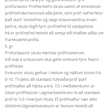
prófúrlausn. Prófverkefni skulu samin af einstökum
prófnefndarmönnum eða þeim, sem próf-nefnd felur
það starf. Verkefnin og vægi úrlausnarefna innan
þeirra, skulu lögð fyrir prófnefnd til samþykktar.
Þá er prófnefnd heimilt að semja við óháðan aðila um
framkvæmd prófa.
5. gr.
Prófúrlausnir skulu merktar prófnúmerum.
Við mat á úrlausnum skal gefin einkunn fyrir hvern
prófhluta.
Einkunnir skulu gefnar í heilum og hálfum tölum frá
0-10. Til þess að standast fullnaðarpróf þarf
prófmaður að hljóta a.m.k. 7,0 í meðaleinkunn úr
öllum prófhlutum. Lágmarkseinkunn til að standast
próf er 5,0 í hverjum hluta. Ef prófmaður nær ekki
tilskilinni lágmarkseinkunn er honum heimilt að