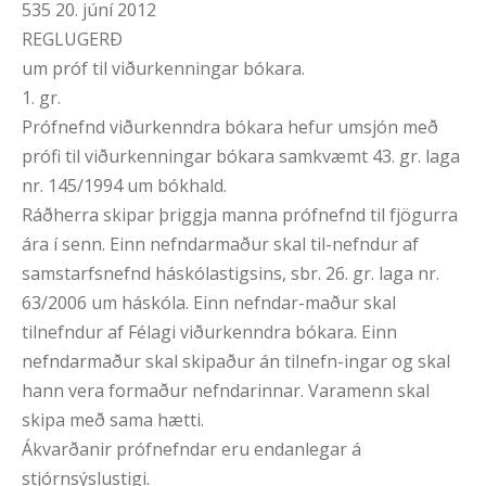
535 20. júní 2012
REGLUGERÐ
um próf til viðurkenningar bókara.
1. gr.
Prófnefnd viðurkenndra bókara hefur umsjón með
prófi til viðurkenningar bókara samkvæmt 43. gr. laga
nr. 145/1994 um bókhald.
Ráðherra skipar þriggja manna prófnefnd til fjögurra
ára í senn. Einn nefndarmaður skal til-nefndur af
samstarfsnefnd háskólastigsins, sbr. 26. gr. laga nr.
63/2006 um háskóla. Einn nefndar-maður skal
tilnefndur af Félagi viðurkenndra bókara. Einn
nefndarmaður skal skipaður án tilnefn-ingar og skal
hann vera formaður nefndarinnar. Varamenn skal
skipa með sama hætti.
Ákvarðanir prófnefndar eru endanlegar á
stjórnsýslustigi.