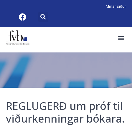
Mínar síður
REGLUGERÐ um próf til
viðurkenningar bókara.