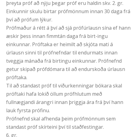
þreyta próf að nýju þegar próf eru haldin skv. 2. gr.
Einkunnir skulu birtar prófmönnum innan 30 daga frá
því að prófum lýkur.
Prófmaður á rétt á því að sjá prófúrlausn sína ef hann
æskir þess innan fimmtán daga frá birt-ingu
einkunnar. Próftaka er heimilt að skjóta mati á
úrlausn sinni til prófnefndar til endurmats innan
tveggja mánaða frá birtingu einkunnar. Prófnefnd
getur skipað prófdómara til að endurskoða úrlausn
próftaka.
Til að standast próf til viðurkenningar bókara skal
próftaki hafa lokið öllum prófhlutum með
fullnægjandi árangri innan þriggja ára frá því hann
lauk fyrsta prófinu.
Prófnefnd skal afhenda þeim prófmönnum sem
standast próf skírteini því til staðfestingar.
6. gr.