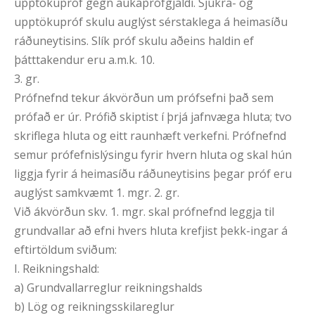
upptökupróf gegn aukaprófgjaldi. Sjúkra- og
upptökupróf skulu auglýst sérstaklega á heimasíðu
ráðuneytisins. Slík próf skulu aðeins haldin ef
þátttakendur eru a.m.k. 10.
3. gr.
Prófnefnd tekur ákvörðun um prófsefni það sem
prófað er úr. Prófið skiptist í þrjá jafnvæga hluta; tvo
skriflega hluta og eitt raunhæft verkefni. Prófnefnd
semur prófefnislýsingu fyrir hvern hluta og skal hún
liggja fyrir á heimasíðu ráðuneytisins þegar próf eru
auglýst samkvæmt 1. mgr. 2. gr.
Við ákvörðun skv. 1. mgr. skal prófnefnd leggja til
grundvallar að efni hvers hluta krefjist þekk-ingar á
eftirtöldum sviðum:
I. Reikningshald:
a) Grundvallarreglur reikningshalds
b) Lög og reikningsskilareglur