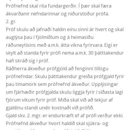
Prófnefnd skal rita fundargerðir. Í þær skal færa
ákvarðanir nefndarinnar og niðurstöður prófa.
2. gr.
Próf skulu að jafnaði haldin einu sinni ár hvert og skal
auglýsa þau í fjölmiðlum og á heimasíðu
ráðuneytisins með a.m.k. átta vikna fyrirvara. Eigi er
skylt að standa fyrir prófi nema a.m.k. 30 þátttakendur
hafi skráð sig í próf.
Ráðherra ákveður prófgjöld að fenginni tillögu
prófnefndar. Skulu þátttakendur greiða prófgjald fyrir
þau tímamörk sem prófnefnd ákveður. Upplýsingar
um fjárhæðir prófgjalda skulu liggja fyrir í síðasta lagi
fjórum vikum fyrir próf. Miða skal við að tekjur af
gjaldinu standi undir kostnaði við prófið.
Gjald skv. 2. mgr. er endurkræft ef af prófi verður ekki.
Prófnefnd ákveður hvort haldið skal sjúkra- og