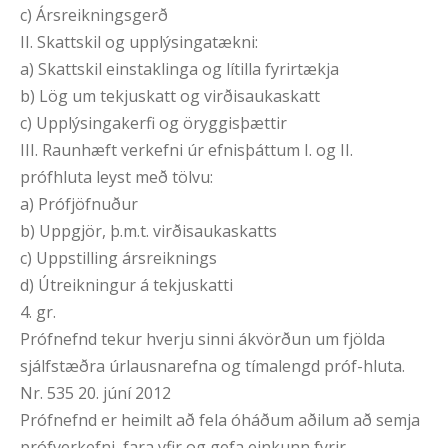
c) Ársreikningsgerð
II. Skattskil og upplýsingatækni:
a) Skattskil einstaklinga og lítilla fyrirtækja
b) Lög um tekjuskatt og virðisaukaskatt
c) Upplýsingakerfi og öryggisþættir
III. Raunhæft verkefni úr efnisþáttum I. og II.
prófhluta leyst með tölvu:
a) Prófjöfnuður
b) Uppgjör, þ.m.t. virðisaukaskatts
c) Uppstilling ársreiknings
d) Útreikningur á tekjuskatti
4. gr.
Prófnefnd tekur hverju sinni ákvörðun um fjölda
sjálfstæðra úrlausnarefna og tímalengd próf-hluta.
Nr. 535 20. júní 2012
Prófnefnd er heimilt að fela óháðum aðilum að semja
prófverkefni, fara yfir og gefa einkunn fyrir