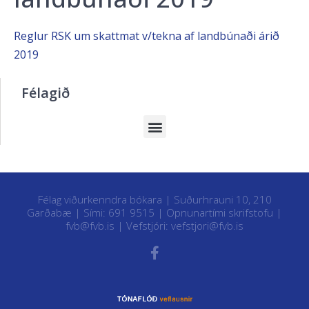
Reglur RSK um skattmat v/tekna af landbúnaði árið
2019
Félagið
Félag viðurkenndra bókara | Suðurhrauni 10, 210
Garðabæ | Sími: 691 9515 |
Opnunartími skrifstofu
|
fvb@fvb.is
| Vefstjóri:
vefstjori@fvb.is