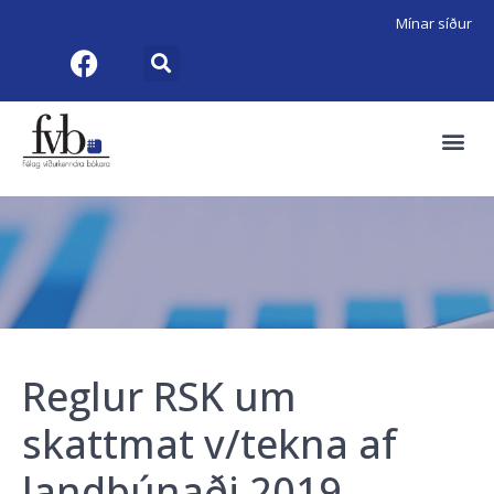
Mínar síður
Reglur RSK um
skattmat v/tekna af
landbúnaði 2019