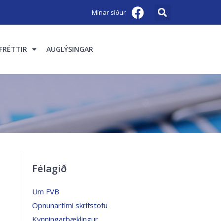
Mínar síður
FRÉTTIR
AUGLÝSINGAR
Félagið
Um FVB
Opnunartími skrifstofu
Kynningarbæklingur