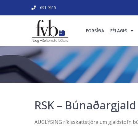
691 9515
FORSÍÐA
FÉLAGIÐ
RSK – Búnaðargjald
AUGLÝSING ríkisskattstjóra um gjaldstofn b