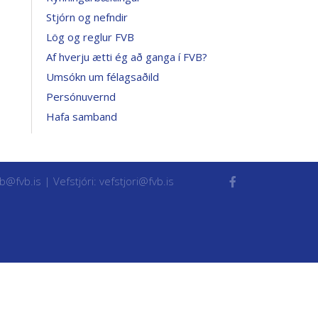
Stjórn og nefndir
Lög og reglur FVB
Af hverju ætti ég að ganga í FVB?
Umsókn um félagsaðild
Persónuvernd
Hafa samband
vb@fvb.is
| Vefstjóri:
vefstjori@fvb.is