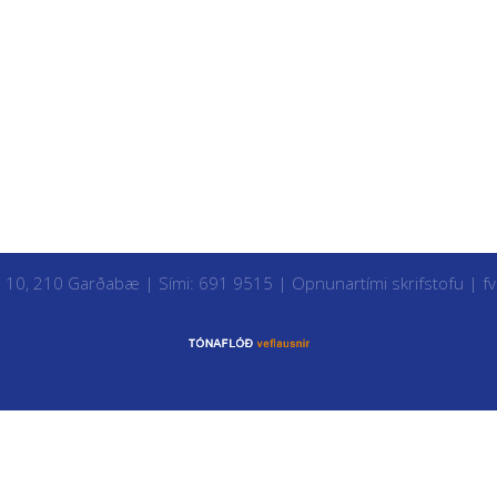
i 10, 210 Garðabæ | Sími: 691 9515 |
Opnunartími skrifstofu
|
f