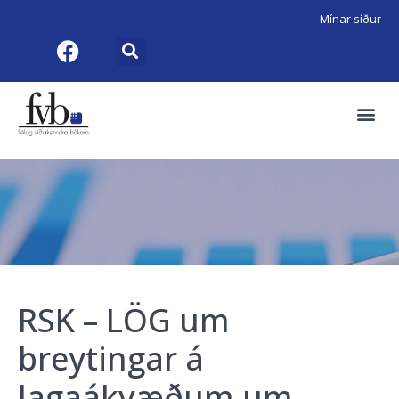
Mínar síður
RSK – LÖG um
breytingar á
lagaákvæðum um