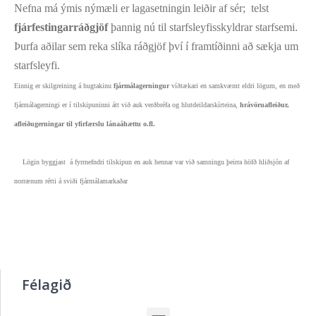
Nefna má ýmis nýmæli er lagasetningin leiðir af sér; telst
fjárfestingarráðgjöf
þannig nú til starfsleyfisskyldrar starfsemi.
Þurfa aðilar sem reka slíka ráðgjöf því í framtíðinni að sækja um
starfsleyfi.
Einnig er skilgreining á hugtakinu
fjármálagerningur
víðtækari en samkvæmt eldri lögum, en með
fjármálagerningi er í tilskipuninni átt við auk verðbréfa og hlutdeildarskírteina,
hrávöruafleiður,
afleiðugerningar til yfirfærslu lánaáhættu o.fl.
Lögin byggjast á fyrrnefndri tilskipun en auk hennar var við samningu þeirra höfð hliðsjón af
norrænum rétti á sviði fjármálamarkaðar
Félagið