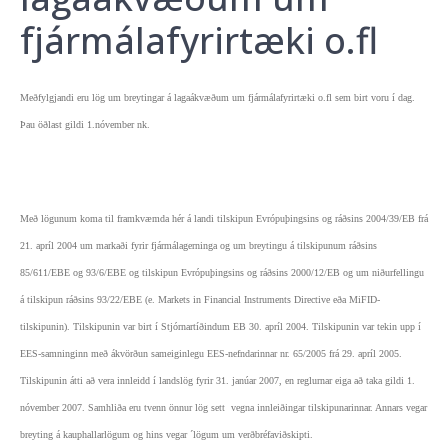
fjármálafyrirtæki o.fl
Meðfylgjandi eru lög um breytingar á lagaákvæðum um fjármálafyrirtæki o.fl sem birt voru í dag.
Þau öðlast gildi 1.nóvember nk.
Með lögunum koma til framkvæmda hér á landi tilskipun Evrópuþingsins og ráðsins 2004/39/EB frá
21. apríl 2004 um markaði fyrir fjármálagerninga og um breytingu á tilskipunum ráðsins
85/611/EBE og 93/6/EBE og tilskipun Evrópuþingsins og ráðsins 2000/12/EB og um niðurfellingu
á tilskipun ráðsins 93/22/EBE (e. Markets in Financial Instruments Directive eða MiFID-
tilskipunin). Tilskipunin var birt í Stjórnartíðindum EB 30. apríl 2004. Tilskipunin var tekin upp í
EES-samninginn með ákvörðun sameiginlegu EES-nefndarinnar nr. 65/2005 frá 29. apríl 2005.
Tilskipunin átti að vera innleidd í landslög fyrir 31. janúar 2007, en reglurnar eiga að taka gildi 1.
nóvember 2007. Samhliða eru tvenn önnur lög sett vegna innleiðingar tilskipunarinnar. Annars vegar
breyting á kauphallarlögum og hins vegar ´lögum um verðbréfaviðskipti.