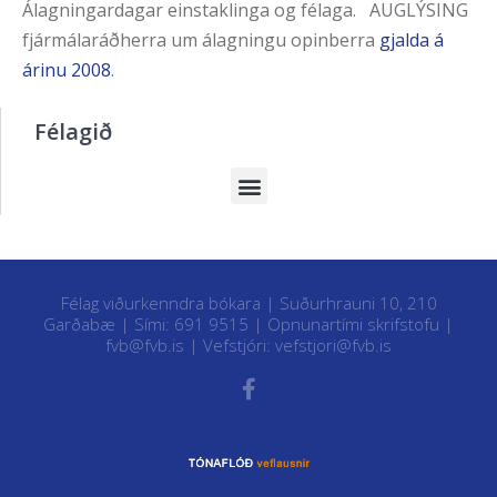
Álagningardagar einstaklinga og félaga. AUGLÝSING
fjármálaráðherra um álagningu opinberra
gjalda á
árinu 2008
.
Félagið
Félag viðurkenndra bókara | Suðurhrauni 10, 210
Garðabæ | Sími: 691 9515 |
Opnunartími skrifstofu
|
fvb@fvb.is
| Vefstjóri:
vefstjori@fvb.is