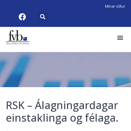
Mínar síður
RSK – Álagningardagar
einstaklinga og félaga.