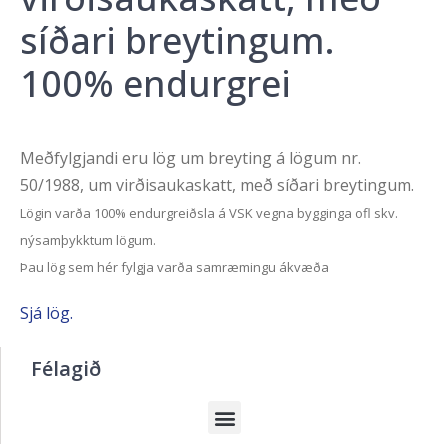
síðari breytingum.
100% endurgrei
Meðfylgjandi eru lög um breyting á lögum nr.
50/1988, um virðisaukaskatt, með síðari breytingum.
Lögin varða 100% endurgreiðsla á VSK vegna bygginga ofl skv.
nýsamþykktum lögum.
Þau lög sem hér fylgja varða samræmingu ákvæða
Sjá lög.
Félagið