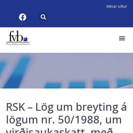
Mínar síður
RSK – Lög um breyting á
lögum nr. 50/1988, um
virðisaukaskatt, með