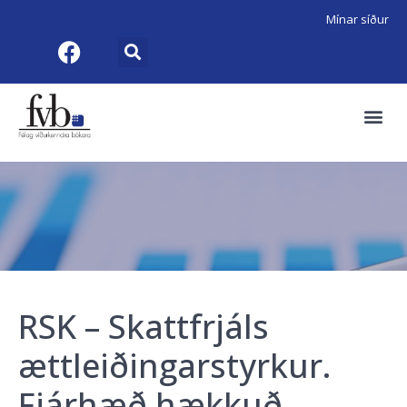
Mínar síður
RSK – Skattfrjáls
ættleiðingarstyrkur.
Fjárhæð hækkuð.