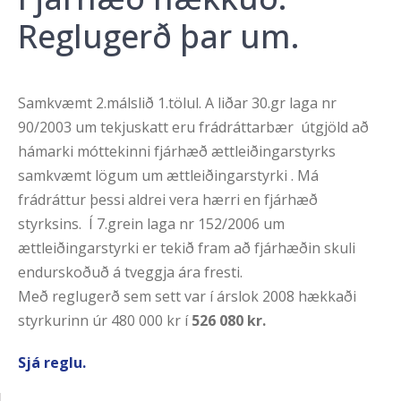
Reglugerð þar um.
Samkvæmt 2.málslið 1.tölul. A liðar 30.gr laga nr
90/2003 um tekjuskatt eru frádráttarbær útgjöld að
hámarki móttekinni fjárhæð ættleiðingarstyrks
samkvæmt lögum um ættleiðingarstyrki . Má
frádráttur þessi aldrei vera hærri en fjárhæð
styrksins. Í 7.grein laga nr 152/2006 um
ættleiðingarstyrki er tekið fram að fjárhæðin skuli
endurskoðuð á tveggja ára fresti.
Með reglugerð sem sett var í árslok 2008 hækkaði
styrkurinn úr 480 000 kr í
526 080 kr.
Sjá reglu.